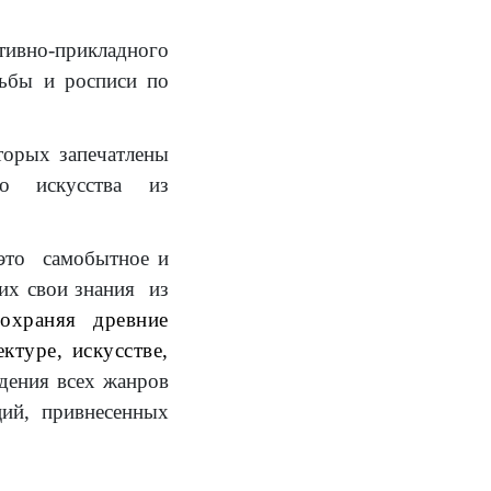
ивно-прикладного
зьбы и росписи по
торых запечатлены
го искусства из
это самобытное и
их свои знания из
охраняя древние
ктуре, искусстве,
дения всех жанров
ций, привнесенных