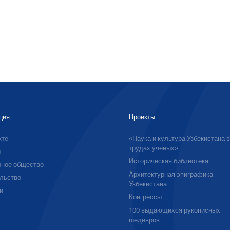
ция
Проекты
кте
«Наука и культура Узбекистана 
трудах ученых»
ы
Историческая библиотека
ное общество
Архитектурная эпиграфика
льство
Узбекистана
и
Конгрессы
100 выдающихся рукописных
шедевров