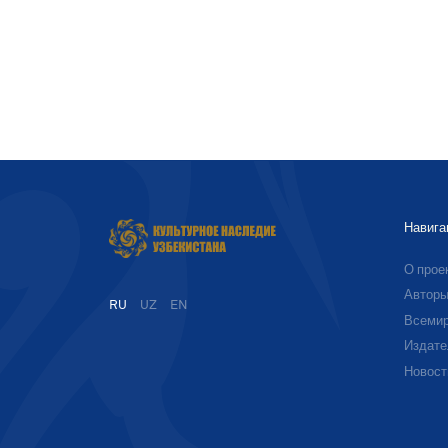
Навига
О прое
Автор
RU
UZ
EN
Всемир
Издате
Новост