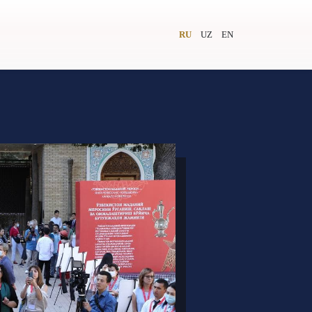
RU
UZ
EN
и
Видеолекторий