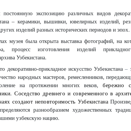
л постоянную экспозицию различных видов декорат
стана – керамики, вышивки, ювелирных изделий, ре
 других изделий разных исторических периодов и эпох.
алах музея была открыта выставка фотографий, на ко
ра, процесс изготовления изделий прикладно
архива Узбекистана.
что декоративно-прикладное искусство Узбекистана
–
рчество народных мастеров, ремесленников, передающ
коление на протяжении многих веков,
бережно с
ики. Соседство древнего и современного в архите
чаях создают неповторимость Узбекистана
Произве
определяются разнообразием художественных тради
ившими узбекскую нацию.