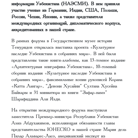
информации Узбекистана (НАЭСМИ). В нем приняли
участие ученые из Германии, Индии, США, Польши,
России, Чехии, Японии, а также представители
международных организаций, дипломатического корпуса,
аккредитованных в нашей стране.
В рамках форума в Государственном музее истории
Темуридов открылась выставка проекта «Культурное
наследие Узбекистана в собраниях мира». В ней были
представлены такие книги-альбомы, как 13-томное издание
«Архитектурная эпиграфика Узбекистана», 10-томный
сборник издания «Культурное наследие Узбекистана в
собраниях мира», факсимильные копии рукописей Корана
«Катта Лангар», “Девони Хусайни” Султана Хусейна
Байкары и 31 миниатюра из книги “Зафар-намэ”
Шарафиддина Али Язди.
На открытии международного форума выступили
заместитель Премьер-министра Республики Узбекистан
Азиз Абдухакимов, исполняющая обязанности главы
представительства ЮНЕСКО в нашей стране Мария дель
Пилар Альварес-Ласо, американский эксперт из