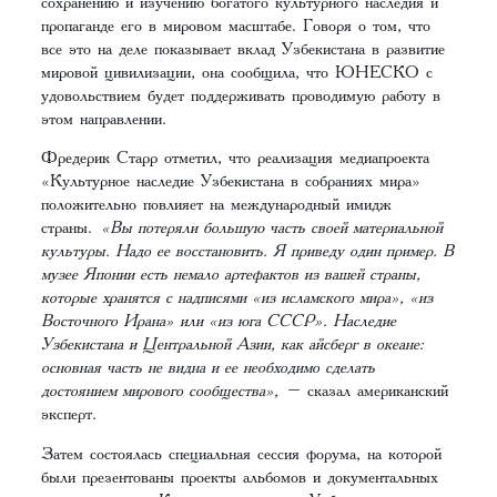
сохранению и изучению богатого культурного наследия и
пропаганде его в мировом масштабе. Говоря о том, что
все это на деле показывает вклад Узбекистана в развитие
мировой цивилизации, она сообщила, что ЮНЕСКО с
удовольствием будет поддерживать проводимую работу в
этом направлении.
Фредерик Старр отметил, что реализация медиапроекта
«Культурное наследие Узбекистана в собраниях мира»
положительно повлияет на международный имидж
страны.
«Вы потеряли большую часть своей материальной
культуры. Надо ее восстановить. Я приведу один пример. В
музее Японии есть немало артефактов из вашей страны,
которые хранятся с надписями «из исламского мира», «из
Восточного Ирана» или «из юга СССР». Наследие
Узбекистана и Центральной Азии, как айсберг в океане:
основная часть не видна и ее необходимо сделать
достоянием мирового сообщества»,
– сказал американский
эксперт.
Затем состоялась специальная сессия форума, на которой
были презентованы проекты альбомов и документальных