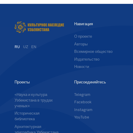
Навигация
О проекте
Авторы
RU
UZ
EN
Всемирное общество
Издательство
Новости
Проекты
Присоединяйтесь
«Наука и культура
Telegram
Узбекистана в трудах
Facebook
ученых»
Instagram
Историческая
YouTube
библиотека
Архитектурная
эпиграфика Узбекистана