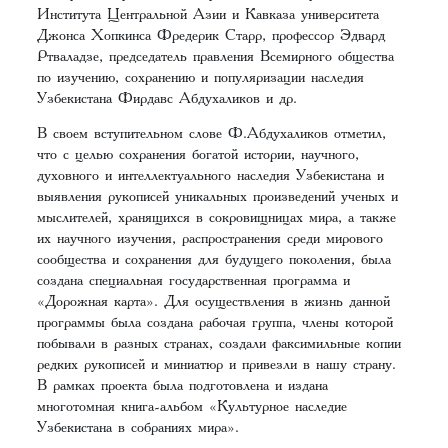
Института Центральной Азии и Кавказа университета
Джонса Хопкинса Фредерик Старр, профессор Эдвард
Ртваладзе, председатель правления Всемирного общества
по изучению, сохранению и популяризации наследия
Узбекистана Фирдавс Абдухаликов и др.
В своем вступительном слове Ф.Абдухаликов отметил,
что с целью сохранения богатой истории, научного,
духовного и интеллектуального наследия Узбекистана и
выявления рукописей уникальных произведений ученых и
мыслителей, хранящихся в сокровищницах мира, а также
их научного изучения, распространения среди мирового
сообщества и сохранения для будущего поколения, была
создана специальная государственная программа и
«Дорожная карта». Для осуществления в жизнь данной
программы была создана рабочая группа, члены которой
побывали в разных странах, создали факсимильные копии
редких рукописей и миниатюр и привезли в нашу страну.
В рамках проекта была подготовлена и издана
многотомная книга-альбом «Культурное наследие
Узбекистана в собраниях мира».