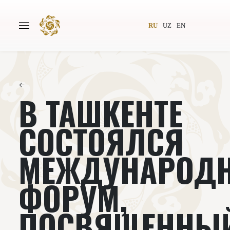
RU
UZ
EN
←
В ТАШКЕНТЕ
Главная
О проекте
Авторы
Всемирное общество
СОСТОЯЛСЯ
Издательство
Новости
МЕЖДУНАРОД
Проекты
Подкасты
ФОРУМ,
Книги
Видеолекторий
ПОСВЯЩЕННЫ