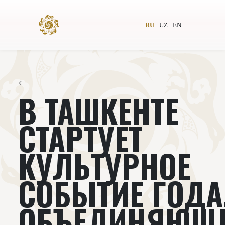
RU
UZ
EN
←
В ТАШКЕНТЕ
Главная
О проекте
Авторы
Всемирное общество
СТАРТУЕТ
Издательство
Новости
КУЛЬТУРНОЕ
Проекты
Подкасты
СОБЫТИЕ ГОДА
Книги
Видеолекторий
ОБЪЕДИНЯЮЩ