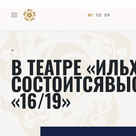
RU
UZ
EN
←
В ТЕАТРЕ «ИЛЬ
Главная
О проекте
Авторы
Всемирное общество
СОСТОИТСЯВЫ
Издательство
Новости
«16/19»
Проекты
Подкасты
Книги
Видеолекторий