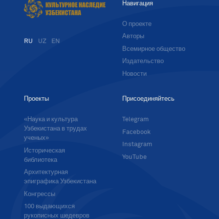
Навигация
О проекте
Авторы
RU
UZ
EN
Всемирное общество
Издательство
Новости
Проекты
Присоединяйтесь
«Наука и культура
Telegram
Узбекистана в трудах
Facebook
ученых»
Instagram
Историческая
YouTube
библиотека
Архитектурная
эпиграфика Узбекистана
Конгрессы
100 выдающихся
рукописных шедевров