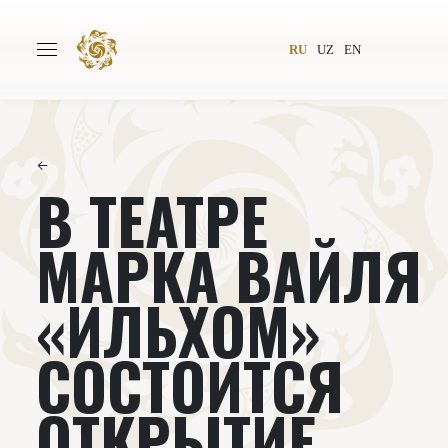
RU
UZ
EN
←
В ТЕАТРЕ
Главная
О проекте
Авторы
Всемирное общество
МАРКА ВАЙЛЯ
Издательство
Новости
«ИЛЬХОМ»
Проекты
Подкасты
СОСТОИТСЯ
Книги
Видеолекторий
ОТКРЫТИЕ