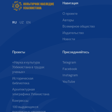
Навигация
О проекте
Авторы
RU
UZ
EN
Всемирное общество
Издательство
Новости
Проекты
Присоединяйтесь
«Наука и культура
Telegram
Узбекистана в трудах
Facebook
ученых»
Instagram
Историческая
YouTube
библиотека
Архитектурная
эпиграфика Узбекистана
Конгрессы
100 выдающихся
рукописных шедевров