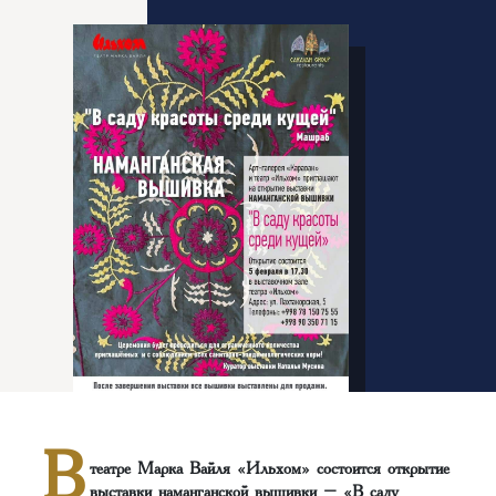
В
театре Марка Вайля «Ильхом» состоится открытие
выставки наманганской вышивки – «В саду