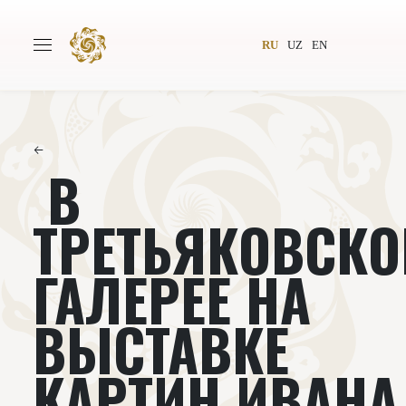
RU
UZ
EN
←
В
Главная
О проекте
Авторы
Всемирное общество
ТРЕТЬЯКОВСКО
Издательство
Новости
ГАЛЕРЕЕ НА
Проекты
Подкасты
ВЫСТАВКЕ
Книги
Видеолекторий
КАРТИН ИВАНА