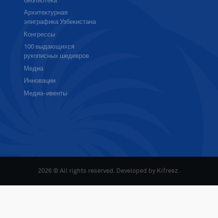
библиотека
Архитектурная
эпиграфика Узбекистана
Конгрессы
100 выдающихся
рукописных шедевров
Медиа
Инновации
Медиа-ивенты
2026 © All rights reserved. Developed by
Kifreez
.