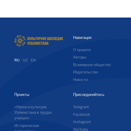
Навигация
О проекте
Авторы
RU
UZ
EN
Всемирное общество
Издательство
Новости
Проекты
Присоединяйтесь
«Наука и культура
Telegram
Узбекистана в трудах
Facebook
ученых»
Instagram
Историческая
YouTube