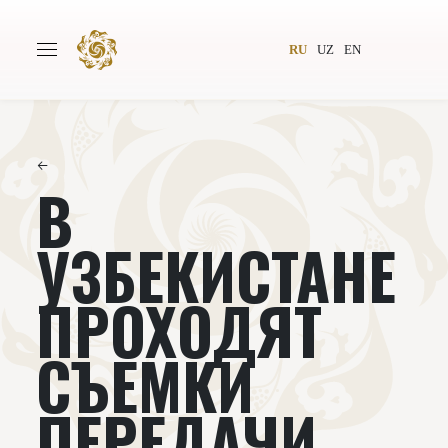
RU
UZ
EN
←
В
Главная
О проекте
Авторы
Всемирное общество
УЗБЕКИСТАНЕ
Издательство
Новости
ПРОХОДЯТ
Проекты
Подкасты
СЪЕМКИ
Книги
Видеолекторий
ПЕРЕДАЧИ