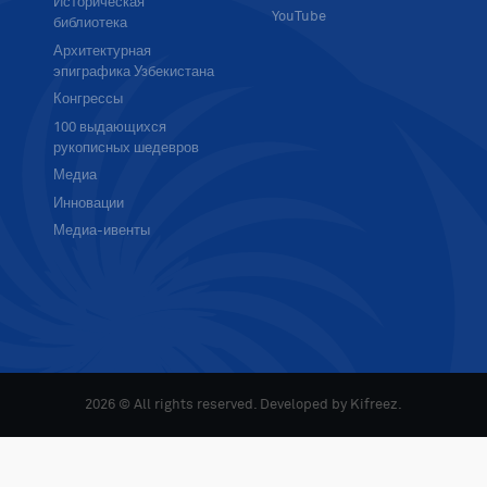
Историческая
YouTube
библиотека
Архитектурная
эпиграфика Узбекистана
Конгрессы
100 выдающихся
рукописных шедевров
Медиа
Инновации
Медиа-ивенты
2026 © All rights reserved. Developed by
Kifreez
.