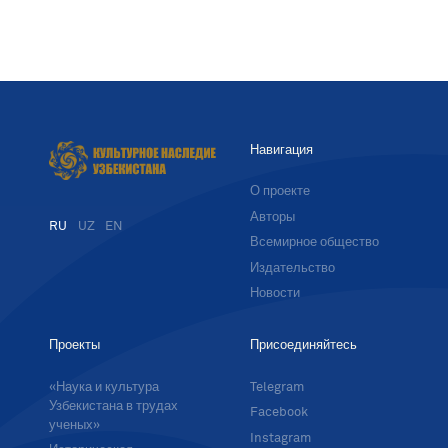
Навигация
О проекте
Авторы
RU
UZ
EN
Всемирное общество
Издательство
Новости
Проекты
Присоединяйтесь
«Наука и культура
Telegram
Узбекистана в трудах
Facebook
ученых»
Instagram