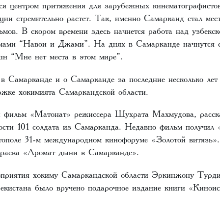
ся центром притяжения для зарубежных кинематографистов
ции стремительно растет. Так, именно Самарканд стал мес
ьмов. В скором времени здесь начнется работа над узбекск
ами “Навои и Джами”. На днях в Самарканде начнутся с
шн “Мне нет места в этом мире”.
о в Самарканде и о Самарканде за последние несколько лет
ржке хокимията Самаркандской области.
й фильм «Матонат» режиссера Шухрата Махмудова, расс
ности 101 солдата из Самарканда. Недавно фильм получил 
ополе 31-м международном кинофоруме «Золотой витязь»
раева «Аромат дыни в Самарканде».
приятия хокиму Самаркандской области Эркинжону Турди
екистана было вручено подарочное издание книги «Киноис