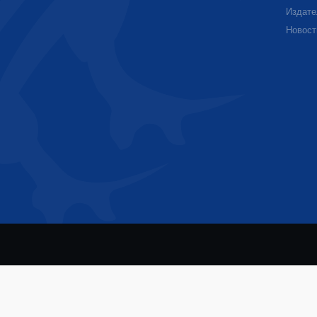
Издате
Новост