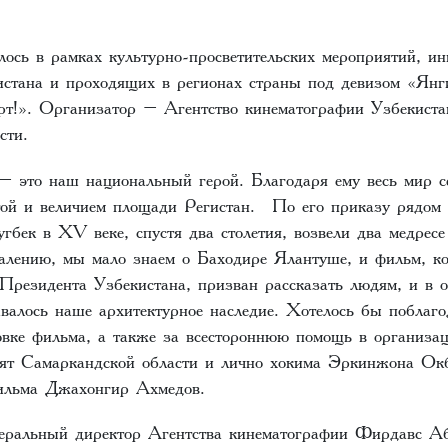
лось в рамках культурно-просветительских мероприятий, и
стана и проходящих в регионах страны под девизом «Янг
рт!». Организатор – Агентство кинематографии Узбекиста
асти.
 это наш национальный герой. Благодаря ему весь мир с
той и величием площади Регистан. По его приказу рядом с
гбек в XV веке, спустя два столетия, возвели два медре
лению, мы мало знаем о Баходире Ялантуше, и фильм, ко
Президента Узбекистана, призван рассказать людям, и в о
авалось наше архитектурное наследие. Хотелось бы поблаго
товке фильма, а также за всестороннюю помощь в организа
ят Самаркандской области и лично хокима Эркинжона Окб
фильма Джахонгир Ахмедов.
еральный директор Агентства кинематографии Фирдавс Аб