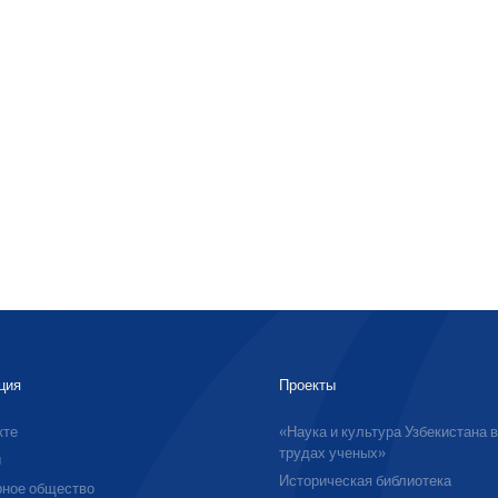
ция
Проекты
кте
«Наука и культура Узбекистана 
трудах ученых»
ы
Историческая библиотека
ное общество