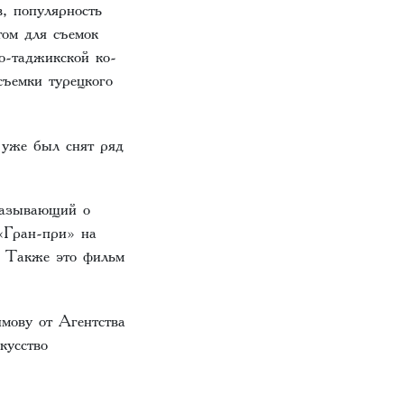
, популярность
том для съемок
о-таджикской ко-
ъемки турецкого
 уже был снят ряд
казывающий о
«Гран-при» на
. Также это фильм
мову от Агентства
кусство