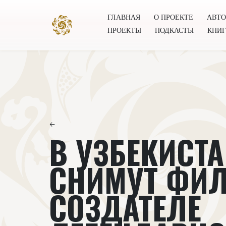
ГЛАВНАЯ
О ПРОЕКТЕ
АВТ
ПРОЕКТЫ
ПОДКАСТЫ
КНИ
Главная
О проекте
Авторы
Всемирное общест
←
В УЗБЕКИСТА
СНИМУТ ФИЛ
СОЗДАТЕЛЕ