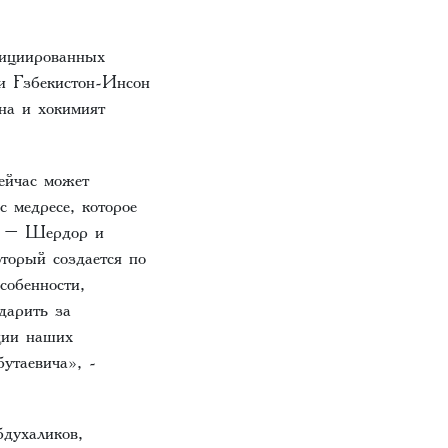
нициированных
и ўзбекистон-Инсон
на и хокимият
ейчас может
 медресе, которое
се – Шердор и
торый создается по
собенности,
дарить за
ции наших
утаевича», -
духаликов,