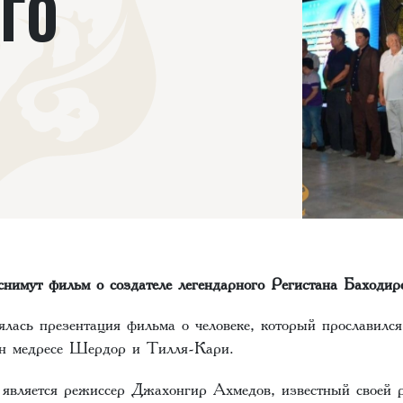
ГО
снимут фильм о создателе легендарного Регистана Баходи
лась презентация фильма о человеке, который прославился
ан медресе Шердор и Тилля-Кари.
является режиссер Джахонгир Ахмедов, известный своей 