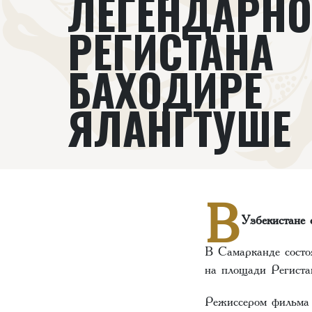
ЛЕГЕНДАРНО
РЕГИСТАНА
БАХОДИРЕ
ЯЛАНГТУШЕ
В
Узбекистане 
В Самарканде состоя
на площади Регист
Режиссером фильма 