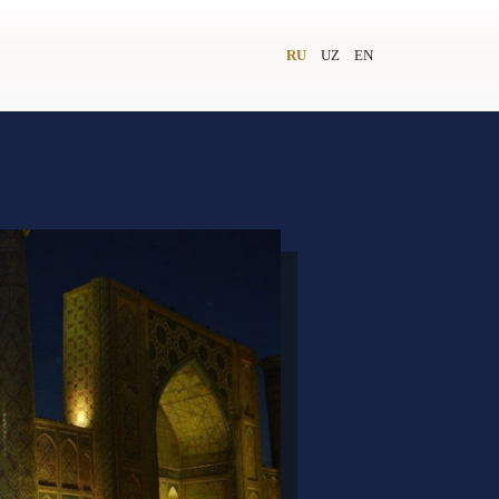
RU
UZ
EN
и
Видеолекторий