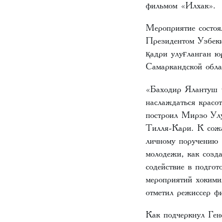
фильмом «Илхак».
Мероприятие состоя
Президентом Узбеки
қадри улуғланган ю
Самаркандской обл
«Баходир Ялантуш –
наслаждаться красо
построил Мирзо Улу
Тилля-Кари. К сожа
личному поручению 
молодежи, как созд
содействие в подго
мероприятий хокими
отметил режиссер 
Как подчеркнул Ген