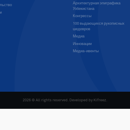
Архитектурная эпиграфика
льство
Узбекистана
и
Конгрессы
100 выдающихся рукописных
шедевров
Медиа
Инновации
Медиа-ивенты
2026 © All rights reserved. Developed by
Kifreez
.