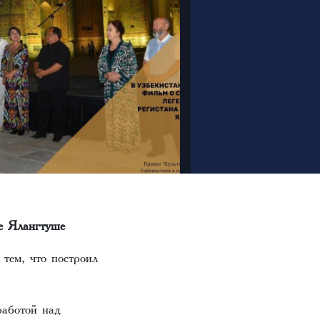
ре Ялангтуше
 тем, что построил
работой над