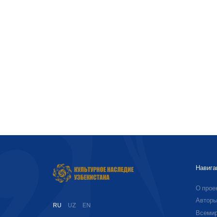
Навига
О прое
Автор
RU
UZ
EN
Всемир