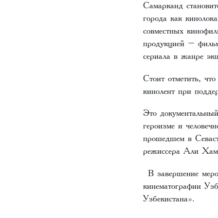
Самарканд становит
города как кинолока
совместных кинофил
продукцией – фильм
сериала в жанре эк
Стоит отметить, чт
кинолент при подде
Это документальны
героизме и человеч
прошедшем в Севаст
режиссера Али Хам
В завершение меро
кинематографии Узб
Узбекистана».