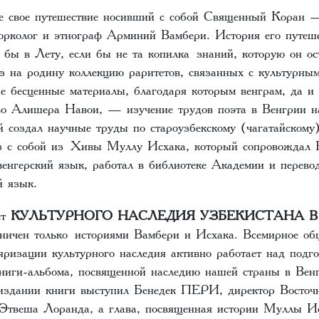
се свое путешествие носивший с собой Священный Коран
юрколог и этнограф Арминий Вамбери. История его путеш
 бы в Лету, если бы не та копилка знаний, которую он ос
з на родину коллекцию раритетов, связанных с культурны
е бесценные материалы, благодаря которым венграм, да и 
во Алишера Навои, — изучение трудов поэта в Венгрии н
й создал научные труды по староузбекскому (чагатайскому
ез с собой из Хивы Муллу Исхака, который сопровождал 
венгерский язык, работал в библиотеке Академии и перево
й язык.
ст
КУЛЬТУРНОГО НАСЛЕДИЯ УЗБЕКИСТАНА 
ничен только историями Вамбери и Исхака. Всемирное об
яризации культурного наследия активно работает над подго
ниги-альбома, посвященной наследию нашей страны в Венг
издании книги выступил Бенедек ПЕРИ, директор Восточн
 Этвеша Лоранда, а глава, посвященная истории Муллы Ис