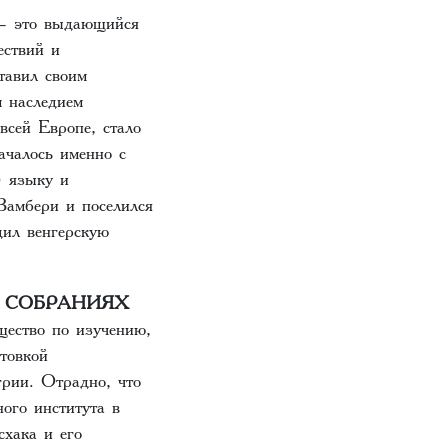
 — это выдающийся
ествий и
тавил своим
м наследием
всей Европе, стало
ачалось именно с
) языку и
Вамбери и поселился
дил венгерскую
В СОБРАНИЯХ
щество по изучению,
товкой
рии. Отрадно, что
ого института в
хака и его