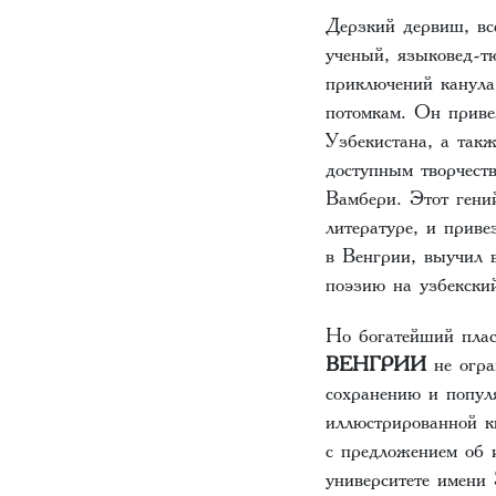
Дерзкий дервиш, в
ученый, языковед-т
приключений канула
потомкам. Он приве
Узбекистана, а такж
доступным творчест
Вамбери. Этот гени
литературе, и прив
в Венгрии, выучил 
поэзию на узбекски
Но богатейший пла
ВЕНГРИИ
не огра
сохранению и попул
иллюстрированной к
с предложением об 
университете имени