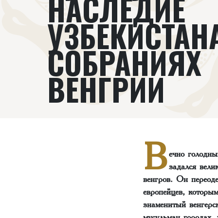
НАСЛЕДИЕ
УЗБЕКИСТАН
СОБРАНИЯХ
ВЕНГРИИ
В
ечно голодны
задался вел
венгров. Он переод
европейцев, которы
знаменитый венгерс
мусульман городах,