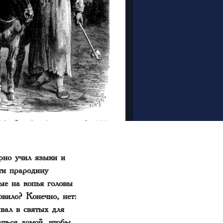
рно учил языки и
ти прародину
ые на копья головы
вило? Конечно, нет:
вал в святых для
уться домой, чтобы