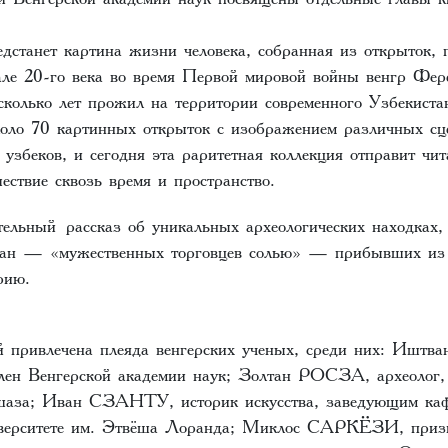
едстанет картина жизни человека, собранная из открыток,
але 20-го века во время Первой мировой войны венгр Фе
есколько лет прожил на территории современного Узбекиста
оло 70 картинных открыток с изображением различных сц
узбеков, и сегодня эта раритетная коллекция отправит чит
шествие сквозь время и пространство.
ательный рассказ об уникальных археологических находках
ьман — «мужественных торговцев солью» — прибывших из
рию.
й привлечена плеяда венгерских ученых, среди них: Иш
член Венгерской академии наук; Золтан РОСЗА, археолог,
аза; Иван СЗАНТУ, историк искусства, заведующим каф
иверситете им. Этвёша Лоранда; Миклос САРКЁЗИ, приз