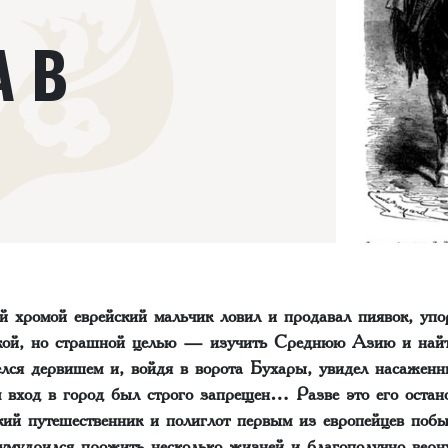
А В
й хромой еврейский мальчик ловил и продавал пиявок, упо
икой, но страшной целью — изучить Среднюю Азию и най
елся дервишем и, войдя в ворота Бухары, увидел насаженн
м вход в город был строго запрещен… Разве это его остано
кий путешественник и полиглот первым из европейцев побы
 умудрился прожить несколько жизней и благополучно верн