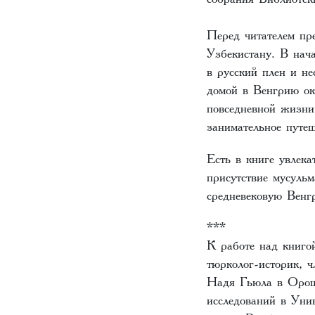
Перед читателем пр
Узбекистану. В нач
в русский плен и н
домой в Венгрию ок
повседневной жизни 
занимательное путе
Есть в книге увлек
присутствие мусул
средневековую Венг
***
К работе над книго
тюрколог-историк, 
Надя Гьюла в Орош
исследований в Ун