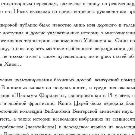
м стихотворным переводам, включена в книгу по рекоменда
ую г-н Посол высказал во время встречи с руководством п
широкой публике было известно лишь имя дерзкого и тала
т доступны и другие увлекательные истории о многочислен
посетивших территорию современного Узбекистана. Один из
ву, чтобы изучить местные особенности выращивания дын
 не только отчет о своем путешествии, но и цикл статей об
ва в Хиве…
чения культивирования бахчевых другой венгерский помещ
 В книжных лавках он покупал книги, и среди них оказала
опия «Шахнамы Фирдавси», скопированная в 15-м веке, 
н и двойной фронтиспис. Книга Царей была передана бла
сточной коллекции Библиотеки Венгерской академии наук
итета, а также истории нескольких избранных из семидесят
оузбекском (чагатайском) и персидском языках из коллекц
и Венгерской академии наук посвящены отдельные главы 