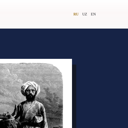
RU
UZ
EN
и
Видеолекторий