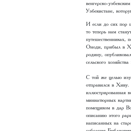
венгерско-узбекски
Узбекистане, котор
И если до сих пор 
то теперь нам стану
путешественниках, 
Оноди, прибыл в Хи
родину, опубликовал
сельского хозяйст
С той же целью изу
отправился в Хиву.
иллюстрированная к
миниатюрных карти
помещиком в дар Во
описанию этого рар
написанных на стар
собрания Библиотек