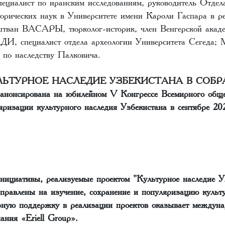
ециалист по иранским исследованиям, руководитель Отдел
торических наук в Университете имени Кароли Гаспара в 
тван ВАСАРЫ, тюрколог-историк, член Венгерской академ
, специалист отдела археологии Университета Сегеда
 по наследству Палковича.
«КУЛЬТУРНОЕ НАСЛЕДИЕ УЗБЕКИСТАНА В СОБ
онсирована на юбилейном V Конгрессе Всемирного общес
яризации культурного наследия Узбекистана в сентябре 202
инициативы, реализуемые проектом "Культурное наследие У
аправлены на изучение, сохранение и популяризацию культ
рную поддержку в реализации проектов оказывает междуна
ания «Eriell Group».