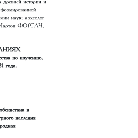
а древней истории и
реформированной
ии наук; археолог
; Мартон ФОРГАЧ,
РАНИЯХ
тва по изучению,
1 года.
збекистана в
урного наследия
родная