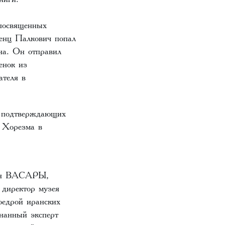
 посвященных
ренц Палкович попал
на. Он отправил
енок из
ателя в
, подтверждающих
 Хорезма в
тван ВАСАРЫ,
 директор музея
едрой иранских
нанный эксперт