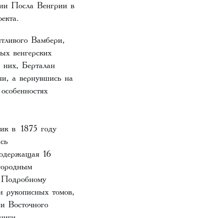
ции Посла Венгрии в
роекта.
нтливого Вамбери,
ных венгерских
 них, Берталан
и, а вернувшись на
 особенностях
ик в 1875 году
сь
содержащая 16
городным
. Подробному
и рукописных томов,
ии Восточного
книги.