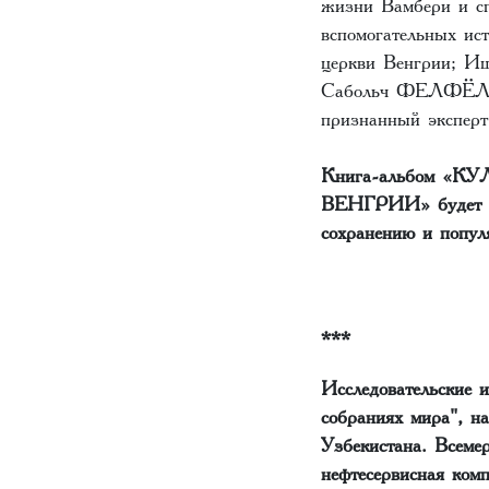
жизни Вамбери и сп
вспомогательных ис
церкви Венгрии; Иш
Сабольч ФЕЛФЁЛДИ
признанный эксперт
Книга-альбом 
ВЕНГРИИ» будет ан
сохранению и попул
***
Исследовательские 
собраниях мира", н
Узбекистана. Всеме
нефтесервисная комп