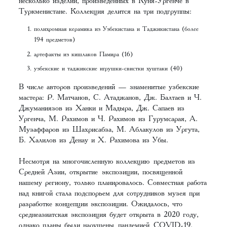
несколько изделий, произведенных в Куня-Ургенче в
Туркменистане. Коллекция делится на три подгруппы:
полихромная керамика из Узбекистана и Таджикистана (более
194 предметов)
артефакты из кишлаков Памира (16)
узбекские и таджикские игрушки-свистки хуштаки (40)
В числе авторов произведений — знаменитые узбекские
мастера: Р. Матчанов, С. Атаджанов, Дж. Балтаев и Ч.
Джуманиязов из Ханки и Мадыра, Дж. Сапаев из
Ургенча, М. Рахимов и Ч. Рахимов из Гурумсарая, А.
Музаффаров из Шахрисабза, М. Аблакулов из Ургута,
Б. Халилов из Денау и Х. Рахимова из Убы.
Несмотря на многочисленную коллекцию предметов из
Средней Азии, открытие экспозиции, посвященной
нашему региону, только планировалось. Совместная работа
над книгой стала подспорьем для сотрудников музея при
разработке концепции экспозиции. Ожидалось, что
среднеазиатская экспозиция будет открыта в 2020 году,
однако планы были нарушены пандемией COVID-19.