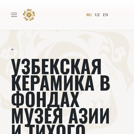
RU
UZ
EN
←
УЗБЕКСКАЯ
Главная
О проекте
Авторы
Всемирное общество
КЕРАМИКА В
Издательство
Новости
ФОНДАХ
Проекты
Подкасты
МУЗЕЯ АЗИИ
Книги
Видеолекторий
И ТИХОГО