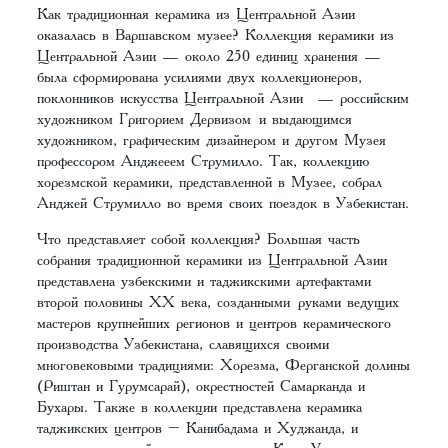
Как традиционная керамика из Центральной Азии
оказалась в Варшавском музее? Коллекция керамики из
Центральной Азии — около 250 единиц хранения —
была сформирована усилиями двух коллекционеров,
поклонников искусства Центральной Азии — российским
художником Григорием Дервизом и выдающимся
художником, графическим дизайнером и другом Музея
профессором Анджееем Струмилло. Так, коллекцию
хорезмской керамики, представленной в Музее, собрал
Анджей Струмилло во время своих поездок в Узбекистан.
Что представляет собой коллекция? Большая часть
собрания традиционной керамики из Центральной Азии
представлена узбекскими и таджикскими артефактами
второй половины ХХ века, созданными руками ведущих
мастеров крупнейших регионов и центров керамического
производства Узбекистана, славящихся своими
многовековыми традициями: Хорезма, Ферганской долины
(Риштан и Гурумсарай), окрестностей Самарканда и
Бухары. Также в коллекции представлена керамика
таджикских центров – Канибадама и Худжанда, и