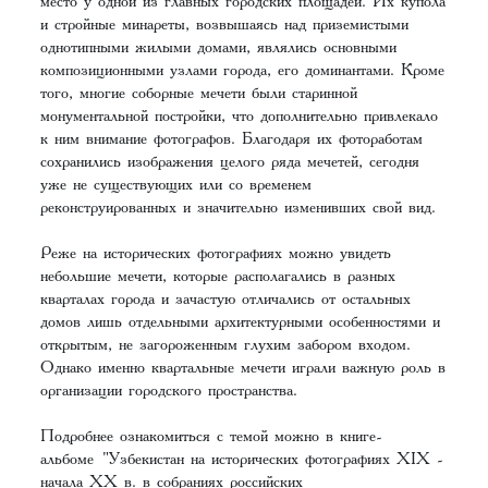
место у одной из главных городских площадей. Их купола
и стройные минареты, возвышаясь над приземистыми
однотипными жилыми домами, являлись основными
композиционными узлами города, его доминантами. Кроме
того, многие соборные мечети были старинной
монументальной постройки, что дополнительно привлекало
к ним внимание фотографов. Благодаря их фотоработам
сохранились изображения целого ряда мечетей, сегодня
уже не существующих или со временем
реконструированных и значительно изменивших свой вид.
Реже на исторических фотографиях можно увидеть
небольшие мечети, которые располагались в разных
кварталах города и зачастую отличались от остальных
домов лишь отдельными архитектурными особенностями и
открытым, не загороженным глухим забором входом.
Однако именно квартальные мечети играли важную роль в
организации городского пространства.
Подробнее ознакомиться с темой можно в книге-
альбоме
"Узбекистан на исторических фотографиях XIX -
начала XX в. в собраниях российских