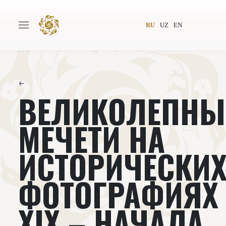
RU
UZ
EN
←
ВЕЛИКОЛЕПНЫ
Главная
О проекте
Авторы
Всемирное общество
МЕЧЕТИ НА
Издательство
Новости
ИСТОРИЧЕСКИ
Проекты
Подкасты
ФОТОГРАФИЯХ
Книги
Видеолекторий
XIX – НАЧАЛА