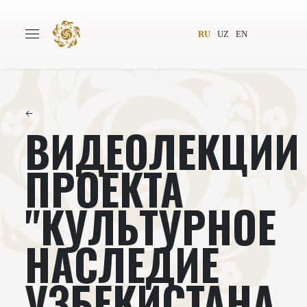
RU
UZ
EN
←
ВИДЕОЛЕКЦИИ
Главная
О проекте
Авторы
Всемирное общество
ПРОЕКТА
Издательство
Новости
"КУЛЬТУРНОЕ
Проекты
Подкасты
НАСЛЕДИЕ
Книги
Видеолекторий
УЗБЕКИСТАНА