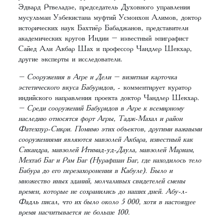
Эдвард Ртвеладзе, председатель Духовного управления
мусульман Узбекистана муфтий Усмонхон Алимов, доктор
исторических наук Бахтиёр Бабаджанов, представители
академических кругов Индии – известный эпиграфист
Сайед Али Акбар Шах и профессор Чандлер Шекхар,
другие эксперты и исследователи.
– Сооружения в Агре и Дели – визитная карточка
эстетического вкуса Бабуридов,
- комментирует куратор
индийского направления проекта доктор Чандлер Шекхар.
– Среди сооружений Бабуридов в Агре к всемирному
наследию относятся форт Агры, Тадж-Махал и район
Фатехпур-Сикри. Помимо этих объектов, другими важными
сооружениями являются мавзолей Акбара, известный как
Сикандра, мавзолей Итимад-уд-Даула, мавзолей Мариам,
Мехтаб Баг и Рам Баг (Нурафшан Баг, где находилось тело
Бабура до его перезахоронения в Кабуле). Было и
множество иных зданий, молчаливых свидетелей смены
времен, которые не сохранились до наших дней. Абу-л-
Фадль писал, что их было около 5 000, хотя в настоящее
время насчитывается не больше 100.