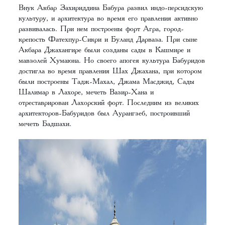
Внук Акбар Захириддина Бабура развил индо-персидскую
культуру, и архитектура во время его правления активно
развивалась. При нем построены форт Агра, город-
крепость Фатехпур-Сикри и Буланд Дарваза. При сыне
Акбара Джахангире были созданы сады в Кашмире и
мавзолей Хумаюна. Но своего апогея культура Бабуридов
достигла во время правления Шах Джахана, при котором
были построены Тадж-Махал, Джама Масджид, Сады
Шалимар в Лахоре, мечеть Вазир-Хана и
отреставрирован Лахорский форт. Последним из великих
архитекторов-Бабуридов был Аурангзеб, построивший
мечеть Бадшахи.