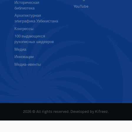
Историческая
YouTube
библиотека
Архитектурная
эпиграфика Узбекистана
Конгрессы
100 выдающихся
рукописных шедевров
Медиа
Инновации
Медиа-ивенты
2026 © All rights reserved. Developed by
Kifreez
.