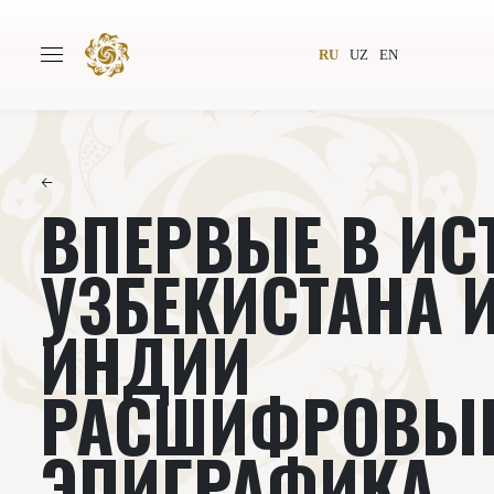
RU
UZ
EN
←
ВПЕРВЫЕ В ИС
Главная
О проекте
Авторы
Всемирное общество
УЗБЕКИСТАНА 
Издательство
Новости
ИНДИИ
Проекты
Подкасты
РАСШИФРОВЫВ
Книги
Видеолекторий
ЭПИГРАФИКА