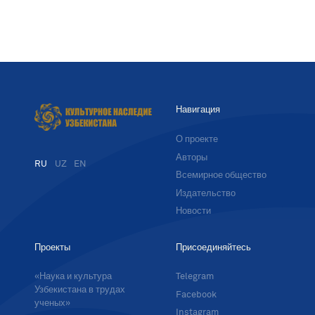
Навигация
О проекте
Авторы
RU
UZ
EN
Всемирное общество
Издательство
Новости
Проекты
Присоединяйтесь
«Наука и культура
Telegram
Узбекистана в трудах
Facebook
ученых»
Instagram