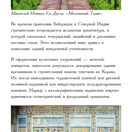
Мавзолей Итимад-Уд-Даула, «Маленький Тадж»
Во времена правления Бабуридов в Северной Индии
стремительно возрождается исламская архитектура, в
которой смешались темуридский, индийский и различные
местные стили. Этот великолепный микс привел к
появлению зданий невероятной утонченности.
В оформлении культовых сооружений — мечетей,
минаретов, мавзолеев допускалось декорирование здания
врезанными в строительный камень текстами из Корана.
Их могли выкладывать терракотовой плиткой или цветной
поливной керамикой или инкрустировать полудрагоценными
камнями. Наряду с каллиграфическими надписями широко
применялся геометрический и флоральный орнаменты.