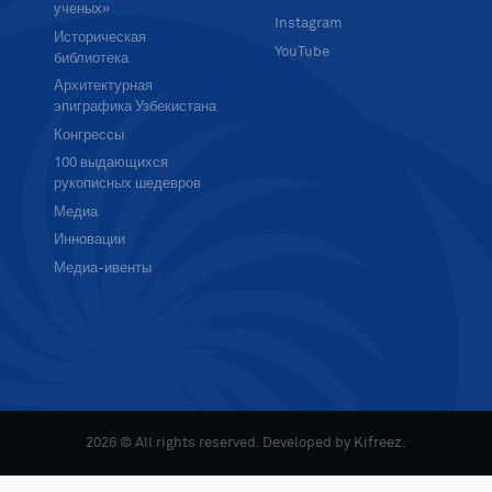
ученых»
Instagram
Историческая
YouTube
библиотека
Архитектурная
эпиграфика Узбекистана
Конгрессы
100 выдающихся
рукописных шедевров
Медиа
Инновации
Медиа-ивенты
2026 © All rights reserved. Developed by
Kifreez
.