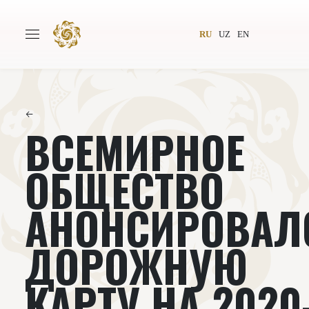
RU
UZ
EN
←
ВСЕМИРНОЕ
Главная
О проекте
Авторы
Всемирное общество
ОБЩЕСТВО
Издательство
Новости
АНОНСИРОВАЛ
Проекты
Подкасты
ДОРОЖНУЮ
Книги
Видеолекторий
КАРТУ НА 2020