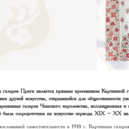
я галерея Праги является прямым преемником Картинной 
ских друзей искусства, открывшейся для общественности уж
временная галерея Чешского королевства, коллекционная и 
ой была сосредоточена на искусстве периода ХIХ – ХХ вв
ословакией самостоятельности в 1918 г. Картинная галере