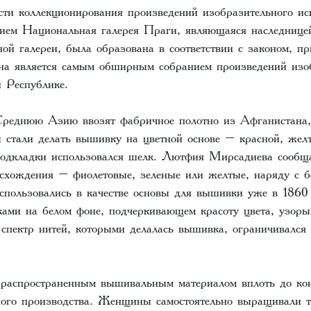
сти коллекционирования произведений изобразительного ис
ием Национальная галерея Праги, являющаяся наследнице
ой галереи, была образована в соответствии с законом, п
на является самым обширным собранием произведений изо
й Республике.
Среднюю Азию ввозят фабричное полотно из Афганистана,
 стали делать вышивку на цветной основе – красной, желт
подкладки использовался шелк. Лютфия Mирсадиева сообща
исхождения – фиолетовые, зеленые или желтые, наряду с 
использовались в качестве основы для вышивки уже в 1860
ами на белом фоне, подчеркивающем красоту цвета, узоры
 спектр нитей, которыми делалась вышивка, ограничивался
распространенным вышивальным материалом вплоть до ко
ного производства. Женщины самостоятельно выращивали 