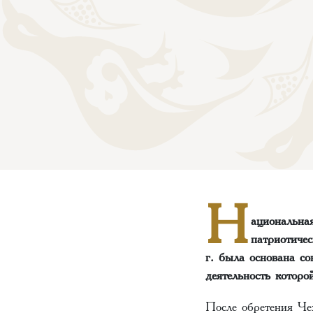
Н
ациональна
патриотиче
г. была основана со
деятельность котор
После обретения Чех