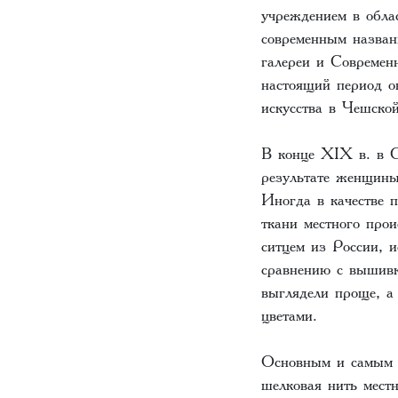
учреждением в обла
современным назван
галереи и Современн
настоящий период о
искусства в Чешско
В конце XIX в. в 
результате женщины
Иногда в качестве 
ткани местного про
ситцем из России, 
сравнению с вышивк
выглядели проще, а
цветами.
Основным и самым 
шелковая нить мест