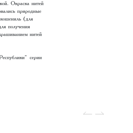
кой. Окраска нитей
зовались природные
 кошениль (для
для получения
Окрашиванием нитей
 Республики"
серии