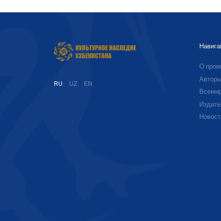
Навига
О прое
Автор
RU
UZ
EN
Всемир
Издате
Новост