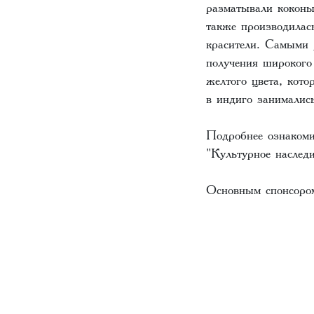
разматывали коконы
также производилас
красители. Самыми 
получения широкого 
желтого цвета, кот
в индиго занималис
Подробнее ознакоми
"Культурное наслед
Основным спонсором