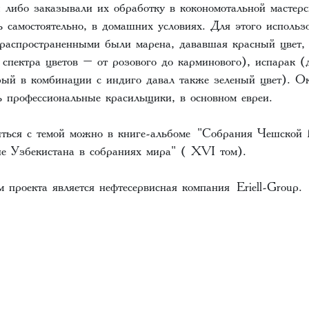
 либо заказывали их обработку в кокономотальной мастерс
ь самостоятельно, в домашних условиях. Для этого исполь
распространенными были марена, дававшая красный цвет,
спектра цветов – от розового до карминового), испарак (
орый в комбинации с индиго давал также зеленый цвет). 
ь профессиональные красильщики, в основном евреи.
ться с темой можно в книге-альбоме
"Собрания Чешской
ие Узбекистана в собраниях мира" ( XVI том).
 проекта является нефтесервисная компания
Eriell-Group.