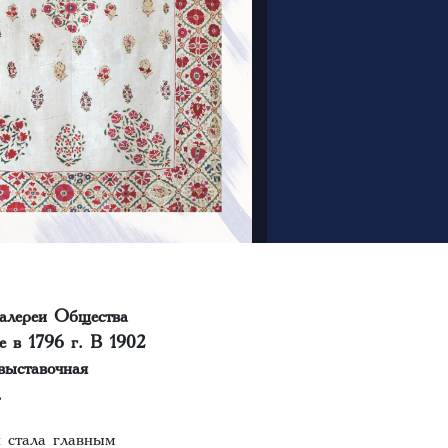
галереи Общества
е в 1796 г. В 1902
выставочная
.
я стала главным