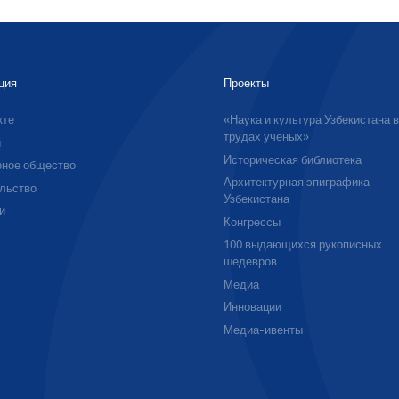
ция
Проекты
кте
«Наука и культура Узбекистана 
трудах ученых»
ы
Историческая библиотека
ное общество
Архитектурная эпиграфика
льство
Узбекистана
и
Конгрессы
100 выдающихся рукописных
шедевров
Медиа
Инновации
Медиа-ивенты