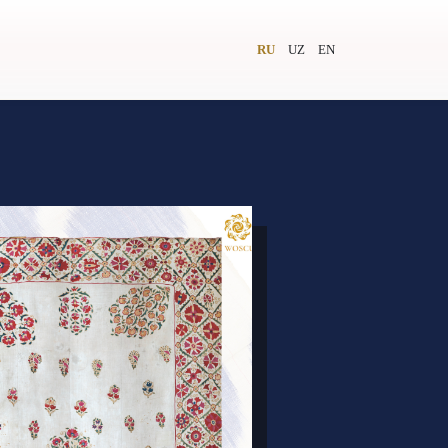
RU
UZ
EN
и
Видеолекторий