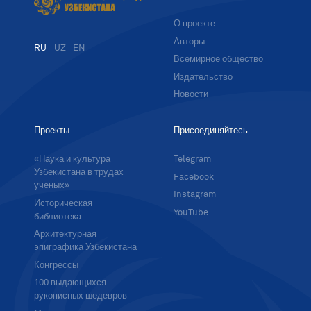
О проекте
Авторы
RU
UZ
EN
Всемирное общество
Издательство
Новости
Проекты
Присоединяйтесь
«Наука и культура
Telegram
Узбекистана в трудах
Facebook
ученых»
Instagram
Историческая
YouTube
библиотека
Архитектурная
эпиграфика Узбекистана
Конгрессы
100 выдающихся
рукописных шедевров