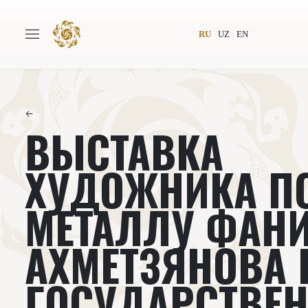
RU
UZ
EN
←
ВЫСТАВКА
Главная
О проекте
Авторы
Всемирное общество
ХУДОЖНИКА П
Издательство
Новости
МЕТАЛЛУ ФАН
Проекты
Подкасты
АХМЕТЗЯНОВА 
Книги
Видеолекторий
ГОСУДАРСТВЕ