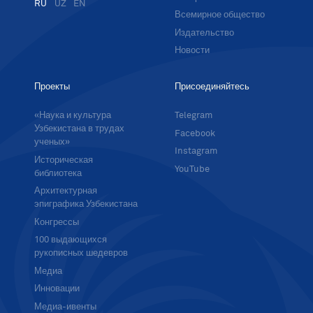
RU
UZ
EN
Всемирное общество
Издательство
Новости
Проекты
Присоединяйтесь
«Наука и культура
Telegram
Узбекистана в трудах
Facebook
ученых»
Instagram
Историческая
YouTube
библиотека
Архитектурная
эпиграфика Узбекистана
Конгрессы
100 выдающихся
рукописных шедевров
Медиа
Инновации
Медиа-ивенты