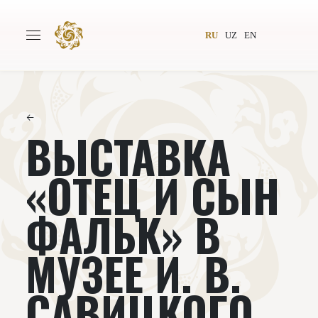
RU
UZ
EN
←
ВЫСТАВКА
Главная
О проекте
Авторы
Всемирное общество
«ОТЕЦ И СЫН
Издательство
Новости
ФАЛЬК» В
Проекты
Подкасты
МУЗЕЕ И. В.
Книги
Видеолекторий
САВИЦКОГО