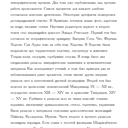
этнографическому времени. Два тома уже опубликованы, над третьим
работа продолжается. Список предметов для каждого альбома
составлялся довольно щепетильно. Некоторые артефакты подверглись
реставрационной очистке. В Эрмитаже готовили новые фото, карточки
на вещи, вводные статьи. Научным редактором первого и второго
томов стал выдающийся археолог Эдвард Ртвеладзе. Первый том был
составлен по географическому принципу: Бактрия, Согд, Чач, Фергана,
Хорезм. Сам Лурье взял на себя тему Хорезма. В Хорезме были
подразделы про терракотовую пластику, скульптуру и живопись
Топрак-калы, оссуарии, серебряные сосуды. В конце было два
специальных раздела: эпиграфические памятники и нумизматические
материалы Как подчеркивает ученый, в томе был приведен ряд не
публиковавшихся ранее предметов, очень многие другие впервые
увидели свет в качественной цветной полиграфии. Второй том был
поделен по хронологии: домонгольский Мавераннахр IX — XII вв.,
государство монголов XIII — XIV вв. и правление Тимуридов, XIV
— XV вв. Разбивка в разделах шла по типам изделий: очажки,
керамика, письменные принадлежности, стекло, торевтика, украшения.
Были разделы о материалах отдельных археологических экспедиций:
Пайкенд, Кулдортепа, Мунчак. Часть второго и третьего разделов
посвящена изразцам. Есть главы о золотой филиграни Шахрисабзского