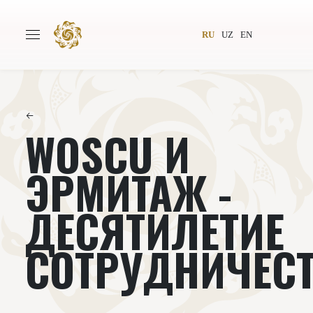
RU
UZ
EN
←
WOSCU И
Главная
О проекте
Авторы
Всемирное общество
ЭРМИТАЖ -
Издательство
Новости
ДЕСЯТИЛЕТИЕ
Проекты
Подкасты
СОТРУДНИЧЕС
Книги
Видеолекторий