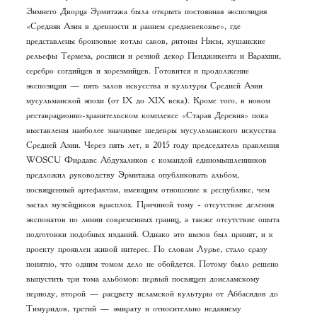
Зимнего Дворца Эрмитажа была открыта постоянная экспозиция
«Средняя Азия в древности и раннем средневековье», где
представлены бронзовые котлы саков, ритоны Нисы, кушанские
рельефы Термеза, росписи и резной декор Пенджикента и Варахши,
серебро согдийцев и хорезмийцев. Готовится и продолжение
экспозиции — пять залов искусства и культуры Средней Азии
мусульманской эпохи (от IX до XIX века). Кроме того, в новом
реставрационно-хранительском комплексе «Старая Деревня» пока
выставлены наиболее значимые шедевры мусульманского искусства
Средней Азии. Через пять лет, в 2015 году председатель правления
WOSCU Фирдавс Абдухаликов с командой единомышленников
предложил руководству Эрмитажа опубликовать альбом,
посвященный артефактам, имеющим отношение к республике, чем
застал музейщиков врасплох. Причиной тому - отсутствие деления
экспонатов по линии современных границ, а также отсутствие опыта
подготовки подобных изданий. Однако это вызов был принят, и к
проекту проявлен живой интерес. По словам Лурье, стало сразу
понятно, что одним томом дело не обойдется. Потому было решено
выпустить три тома альбомов: первый посвящен доисламскому
периоду, второй — расцвету исламской культуры от Аббасидов до
Тимуридов, третий — эмирату и относительно недавнему