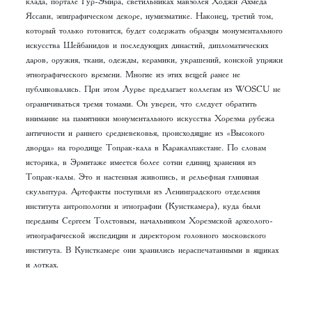
клада, портале Гур-Эмира, светильниках мавзолея Ходжи Ахмеда
Яссави, эпиграфическом декоре, нумизматике. Наконец, третий том,
который только готовится, будет содержать образцы монументального
искусства Шейбанидов и последующих династий, дипломатических
даров, оружия, ткани, одежды, керамики, украшений, конской упряжи
этнографического времени. Многие из этих вещей ранее не
публиковались. При этом Лурье предлагает коллегам из WOSCU не
ограничиваться тремя томами. Он уверен, что следует обратить
внимание на памятники монументального искусства Хорезма рубежа
античности и раннего средневековья, происходящие из «Высокого
дворца» на городище Топрак-кала в Каракалпакстане. По словам
историка, в Эрмитаже имеется более сотни единиц хранения из
Топрак-калы. Это и настенная живопись, и рельефная глиняная
скульптура. Артефакты поступили из Ленинградского отделения
института антропологии и этнографии (Кунсткамера), куда были
переданы Сергеем Толстовым, начальником Хорезмской археолого-
этнографической экспедиции и директором головного московского
института. В Кунсткамере они хранились нераспечатанными в ящиках
и лотках.