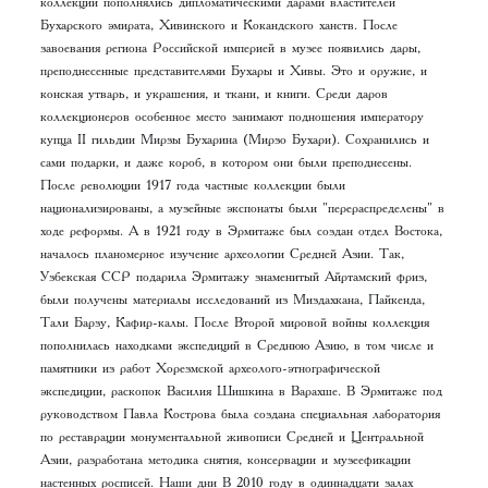
коллекции пополнялись дипломатическими дарами властителей
Бухарского эмирата, Хивинского и Кокандского ханств. После
завоевания региона Российской империей в музее появились дары,
преподнесенные представителями Бухары и Хивы. Это и оружие, и
конская утварь, и украшения, и ткани, и книги. Среди даров
коллекционеров особенное место занимают подношения императору
купца II гильдии Мирзы Бухарина (Мирзо Бухари). Сохранились и
сами подарки, и даже короб, в котором они были преподнесены.
После революции 1917 года частные коллекции были
национализированы, а музейные экспонаты были "перераспределены" в
ходе реформы. А в 1921 году в Эрмитаже был создан отдел Востока,
началось планомерное изучение археологии Средней Азии. Так,
Узбекская ССР подарила Эрмитажу знаменитый Айртамский фриз,
были получены материалы исследований из Миздахкана, Пайкенда,
Тали Барзу, Кафир-калы. После Второй мировой войны коллекция
пополнилась находками экспедиций в Среднюю Азию, в том числе и
памятники из работ Хорезмской археолого-этнографической
экспедиции, раскопок Василия Шишкина в Варахше. В Эрмитаже под
руководством Павла Кострова была создана специальная лаборатория
по реставрации монументальной живописи Средней и Центральной
Азии, разработана методика снятия, консервации и музеефикации
настенных росписей. Наши дни В 2010 году в одиннадцати залах