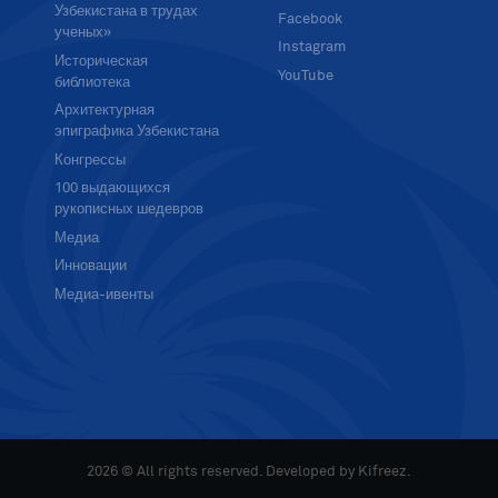
Узбекистана в трудах
Facebook
ученых»
Instagram
Историческая
YouTube
библиотека
Архитектурная
эпиграфика Узбекистана
Конгрессы
100 выдающихся
рукописных шедевров
Медиа
Инновации
Медиа-ивенты
2026 © All rights reserved. Developed by
Kifreez
.