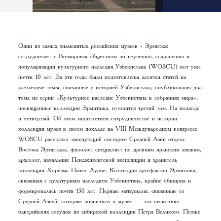
Один из самых знаменитых российских музеев - Эрмитаж
сотрудничает с Всемирным обществом по изучению, сохранению и
популяризации культурного наследия Узбекистана (WOSCU) вот уже
почти 10 лет. За эти годы были подготовлены десятки статей на
различные темы, связанные с историей Узбекистана, опубликованы два
тома из серии «Культурное наследие Узбекистана в собраниях мира»,
посвященные коллекции Эрмитажа, готовится третий том. На подходе
и четвертый. Об этом многолетнем сотрудничестве и истории
коллекции музея в своем докладе на VIII Международном конгрессе
WOSCU рассказал заведующий сектором Средней Азии отдела
Востока Эрмитажа, филолог, специалист по древним иранским языкам,
археолог, начальник Пенджикентской экспедиции и хранитель
коллекции Хорезма Павел Лурье. Коллекция артефактов Эрмитажа,
связанная с культурным наследием Узбекистана, крайне обширна и
формировалась почти 150 лет. Первые материалы, связанные со
Средней Азией, которые появились в музее — это несколько
бактрийских сосудов из сибирской коллекции Петра Великого. Позже