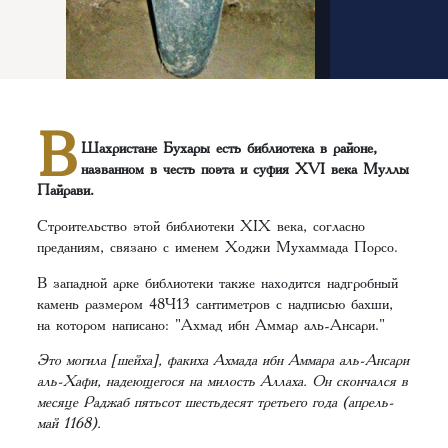
В
Шахристане Бухары есть библиотека в районе,
названном в честь поэта и суфия XVI века Муллы
Пайрави.
Строительство этой библиотеки XIX века, согласно
преданиям, связано с именем Ходжи Мухаммада Порсо.
В западной арке библиотеки также находится надгробный
камень размером 48×13 сантиметров с надписью бахши,
на котором написано: "Ахмад ибн Аммар аль-Ансари."
Это могила [шейха], факиха Ахмада ибн Аммара аль-Ансари
аль-Хафи, надеющегося на милость Аллаха. Он скончался в
месяце Раджаб пятьсот шестьдесят третьего года (апрель-
май 1168).