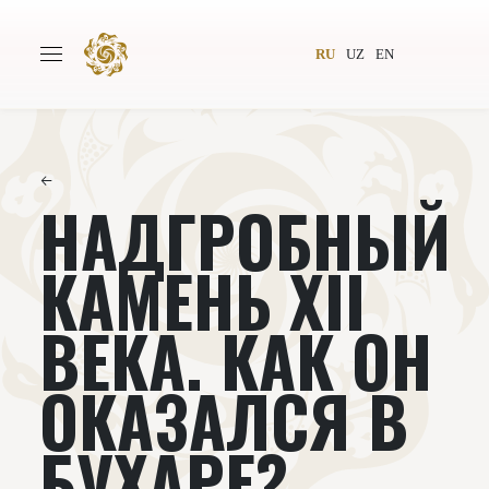
RU
UZ
EN
←
НАДГРОБНЫЙ
Главная
О проекте
Авторы
Всемирное общество
КАМЕНЬ XII
Издательство
Новости
ВЕКА. КАК ОН
Проекты
Подкасты
ОКАЗАЛСЯ В
Книги
Видеолекторий
БУХАРЕ?