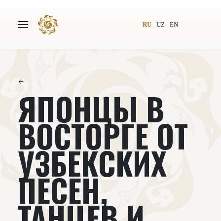
RU
UZ
EN
←
ЯПОНЦЫ В
Главная
О проекте
Авторы
Всемирное общество
ВОСТОРГЕ ОТ
Издательство
Новости
УЗБЕКСКИХ
Проекты
Подкасты
ПЕСЕН,
Книги
Видеолекторий
ТАНЦЕВ И