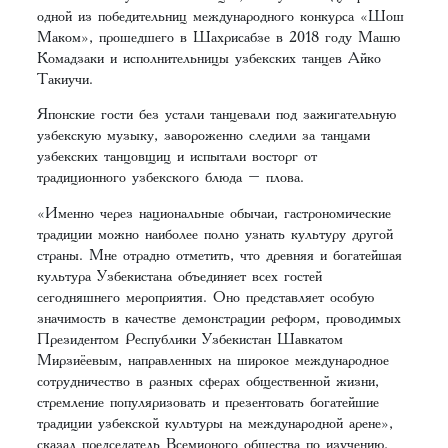
одной из победительниц международного конкурса «Шош
Маком», прошедшего в Шахрисабзе в 2018 году Машю
Комадзаки и исполнительницы узбекских танцев Айко
Такиучи.
Японские гости без устали танцевали под зажигательную
узбекскую музыку, завороженно следили за танцами
узбекских танцовщиц и испытали восторг от
традиционного узбекского блюда – плова.
«Именно через национальные обычаи, гастрономические
традиции можно наиболее полно узнать культуру другой
страны. Мне отрадно отметить, что древняя и богатейшая
культура Узбекистана объединяет всех гостей
сегодняшнего мероприятия. Оно представляет особую
значимость в качестве демонстрации реформ, проводимых
Президентом Республики Узбекистан Шавкатом
Мирзиёевым, направленных на широкое международное
сотрудничество в разных сферах общественной жизни,
стремление популяризовать и презентовать богатейшие
традиции узбекской культуры на международной арене»,
сказал председатель Всемирного общества по изучению,