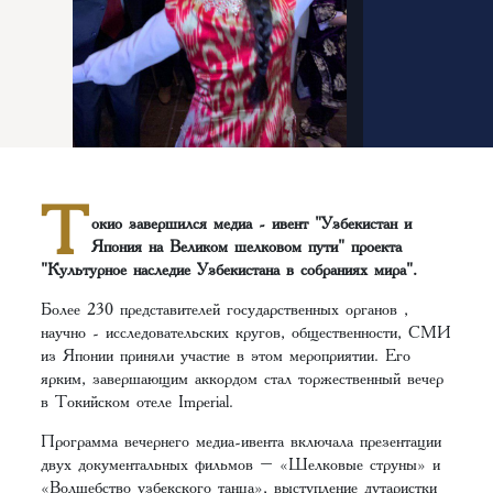
Т
окио завершился медиа - ивент "Узбекистан и
Япония на Великом шелковом пути" проекта
"Культурное наследие Узбекистана в собраниях мира".
Более 230 представителей государственных органов ,
научно - исследовательских кругов, общественности, СМИ
из Японии приняли участие в этом мероприятии. Его
ярким, завершающим аккордом стал торжественный вечер
в Токийском отеле Imperial.
Программа вечернего медиа-ивента включала презентации
двух документальных фильмов – «Шелковые струны» и
«Волшебство узбекского танца», выступление дутаристки