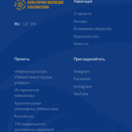
Навигация
О проекте
Авторы
RU
UZ
EN
Всемирное общество
Издательство
Новости
Проекты
Присоединяйтесь
«Наука и культура
Telegram
Узбекистана в трудах
Facebook
ученых»
Instagram
Историческая
YouTube
библиотека
Архитектурная
эпиграфика Узбекистана
Конгрессы
100 выдающихся
рукописных шедевров