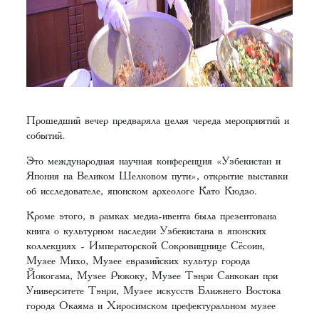
Прошедший вечер предваряла целая череда мероприятий и
событий.
Это международная научная конференция «Узбекистан и
Япония на Великом Шелковом пути», открытие выставки
об исследователе, японском археологе Като Кюдзо.
Кроме этого, в рамках медиа-ивента была презентована
книга о культурном наследии Узбекистана в японских
коллекциях - Императорской Сокровищнице Сёсоин,
Музее Михо, Музее евразийских культур города
Йокогама, Музее Рюкоку, Музее Тэнри Санкокан при
Университете Тэнри, Музее искусств Ближнего Востока
города Окаяма и Хиросимском префектуральном музее