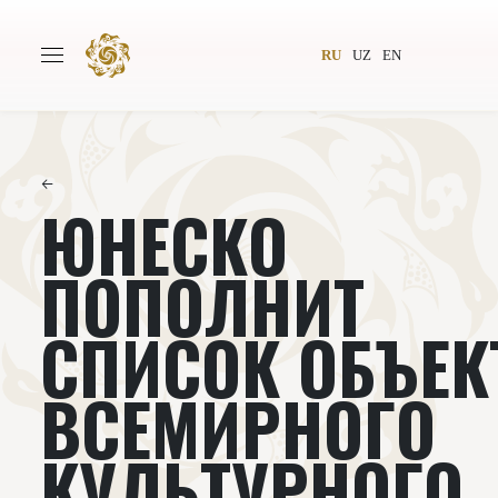
RU
UZ
EN
←
ЮНЕСКО
Главная
О проекте
Авторы
Всемирное общество
ПОПОЛНИТ
Издательство
Новости
СПИСОК ОБЪЕК
Проекты
Подкасты
ВСЕМИРНОГО
Книги
Видеолекторий
КУЛЬТУРНОГО