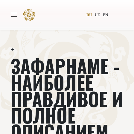
RU
UZ
EN
←
ЗАФАРНАМЕ -
Главная
О проекте
Авторы
Всемирное общество
НАИБОЛЕЕ
Издательство
Новости
ПРАВДИВОЕ И
Проекты
Подкасты
ПОЛНОЕ
Книги
Видеолекторий
ОПИСАНИЕМ