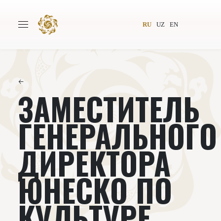
RU
UZ
EN
←
ЗАМЕСТИТЕЛЬ
Главная
О проекте
Авторы
Всемирное общество
ГЕНЕРАЛЬНОГО
Издательство
Новости
ДИРЕКТОРА
Проекты
Подкасты
ЮНЕСКО ПО
Книги
Видеолекторий
КУЛЬТУРЕ