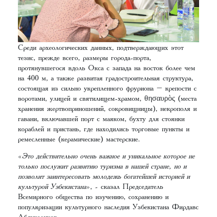
Среди археологических данных, подтверждающих этот
тезис, прежде всего, размеры города-порта,
протянувшегося вдоль Окса с запада на восток более чем
на 400 м, а также развитая градостроительная структура,
состоящая из сильно укрепленного фруриона – крепости с
воротами, улицей и святилищем-храмом, θησαυρὸς (места
хранения жертвоприношений, сокровищницы), некрополя и
гавани, включавшей порт с маяком, бухту для стоянки
кораблей и пристань, где находились торговые пункты и
ремесленные (керамические) мастерские.
«
Это действительно очень важное и уникальное которое не
только послужит развитию туризма в нашей стране,
но и
позволит заинтересовать молодежь богатейшей историей и
культурой Узбекистана
», - сказал Председатель
Всемирного общества по изучению, сохранению и
популяризации культурного наследия Узбекистана Фирдавс
Абдухаликов.