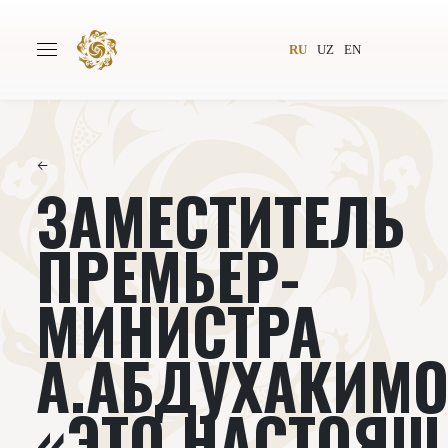
RU
UZ
EN
←
ЗАМЕСТИТЕЛЬ
Главная
О проекте
Авторы
Всемирное общество
ПРЕМЬЕР-
Издательство
Новости
МИНИСТРА
Проекты
Подкасты
А.АБДУХАКИМО
Книги
Видеолекторий
«ЭТО НАСТОЯ