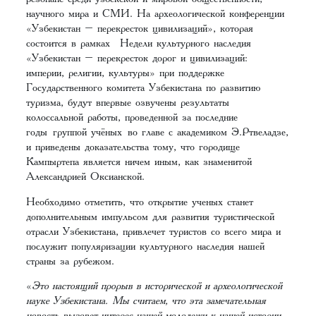
научного мира и СМИ. На археологической конференции
«Узбекистан – перекресток цивилизаций», которая
состоится в рамках Недели культурного наследия
«Узбекистан – перекресток дорог и цивилизаций:
империи, религии, культуры» при поддержке
Государственного комитета Узбекистана по развитию
туризма, будут впервые озвучены результаты
колоссальной работы, проведенной за последние
годы группой учёных во главе с академиком Э.Ртвеладзе,
и приведены доказательства тому, что городище
Кампыртепа является ничем иным, как знаменитой
Александрией Оксианской.
Необходимо отметить, что открытие ученых станет
дополнительным импульсом для развития туристической
отрасли Узбекистана, привлечет туристов со всего мира и
послужит популяризации культурного наследия нашей
страны за рубежом.
«
Это настоящий прорыв в исторической и археологической
науке Узбекистана.
Мы считаем, что эта замечательная
новость вызовет интерес нашей молодежи к нашей истории,