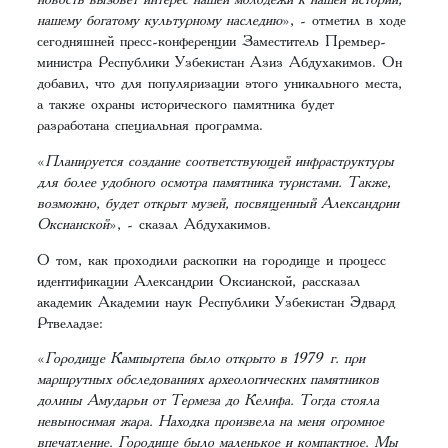
нашему богатому культурному наследию
», - отметил в ходе
сегодняшней пресс-конференции Заместитель Премьер-
министра Республики Узбекистан Азиз Абдухакимов. Он
добавил, что для популяризации этого уникального места,
а также охраны исторического памятника будет
разработана специальная программа.
«
Планируется создание соответствующей инфраструктуры
для более удобного осмотра памятника туристами. Также,
возможно, будет открыт музей, посвященный Александрии
Оксианской
», - сказал Абдухакимов.
О том, как проходили раскопки на городище и процесс
идентификации Александрии Оксианской, рассказал
академик Академии наук Республики Узбекистан Эдвард
Ртвеладзе:
«
Городище Кампыртепа было открыто в 1979 г. при
маршрутных обследованиях археологических памятников
долины Амударьи от Термеза до Келифа. Тогда стояла
невыносимая жара. Находка произвела на меня огромное
впечатление. Городище было маленькое и компактное. Мы