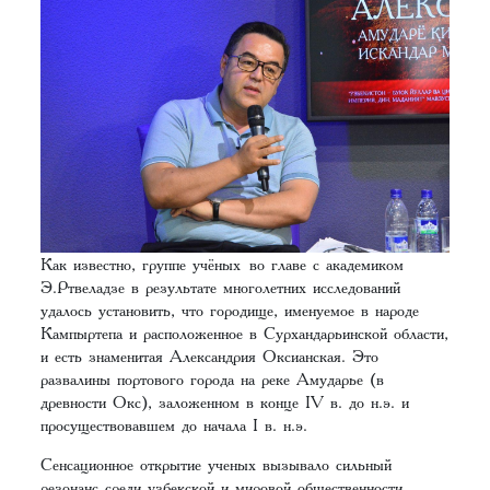
Как известно, группе учёных во главе с академиком
Э.Ртвеладзе в результате многолетних исследований
удалось установить, что городище, именуемое в народе
Кампыртепа и расположенное в Сурхандарьинской области,
и есть знаменитая Александрия Оксианская. Это
развалины портового города на реке Амударье (в
древности Окс), заложенном в конце IV в. до н.э. и
просуществовавшем до начала I в. н.э.
Сенсационное открытие ученых вызывало сильный
резонанс среди узбекской и мировой общественности,