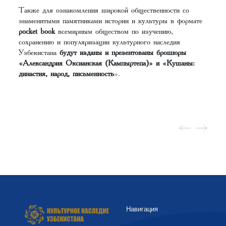
Также для ознакомления широкой общественности со
знаменитыми памятниками истории и культуры в формате
pocket book
всемирным обществом по изучению,
сохранению и популяризации культурного наследия
Узбекистана
будут изданы и презентованы брошюры
«Александрия Оксианская (Кампыртепа)»
и «Кушаны:
династия, народ, письменность
».
Навигация