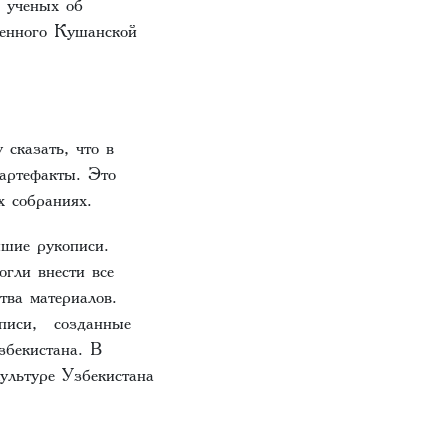
х ученых об
щенного Кушанской
 сказать, что в
 артефакты. Это
х собраниях.
йшие рукописи.
огли внести все
тва материалов.
описи, созданные
збекистана. В
ультуре Узбекистана