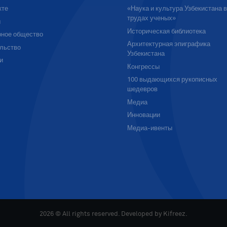
кте
«Наука и культура Узбекистана 
трудах ученых»
ы
Историческая библиотека
ное общество
Архитектурная эпиграфика
льство
Узбекистана
и
Конгрессы
100 выдающихся рукописных
шедевров
Медиа
Инновации
Медиа-ивенты
2026 © All rights reserved. Developed by
Kifreez
.