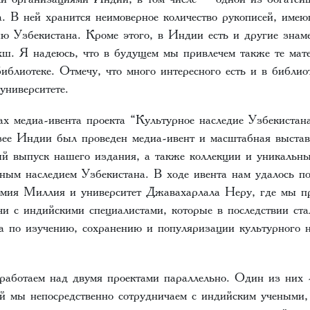
 В ней хранится неимоверное количество рукописей, име
ию Узбекистана. Кроме этого, в Индии есть и другие знам
ш. Я надеюсь, что в будущем мы привлечем также те мат
иблиотеке. Отмечу, что много интересного есть и в библи
университете.
ах медиа-ивента проекта “Культурное наследие Узбекистан
ее Индии был проведен медиа-ивент и масштабная выстав
ый выпуск нашего издания, а также коллекции и уникальны
рным наследием Узбекистана. В ходе ивента нам удалось по
мия Миллия и университет Джавахарлала Неру, где мы п
чи с индийскими специалистами, которые в последствии ста
а по изучению, сохранению и популяризации культурного 
работаем над двумя проектами параллельно. Один из них 
ой мы непосредственно сотрудничаем с индийским учеными,