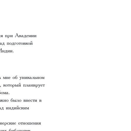
ния при Академии
ад подготовкой
Индии.
л мне об уникальном
, который планирует
бома.
жно было внести в
над индийским
нерские отношения
ших библиотек