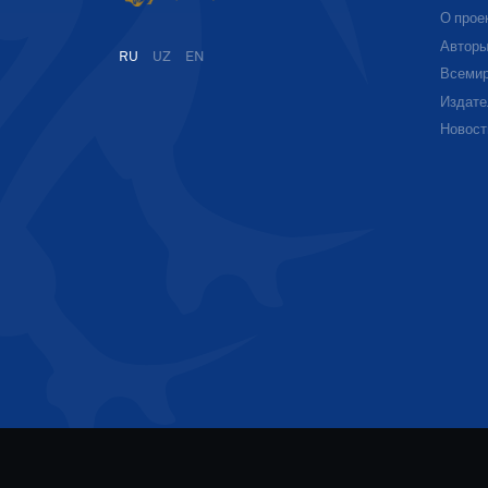
О прое
Автор
RU
UZ
EN
Всемир
Издате
Новост