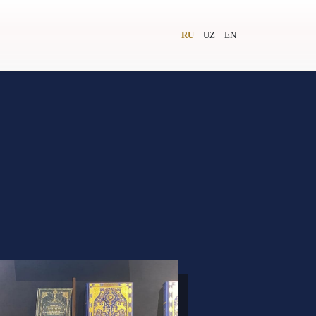
RU
UZ
EN
и
Видеолекторий