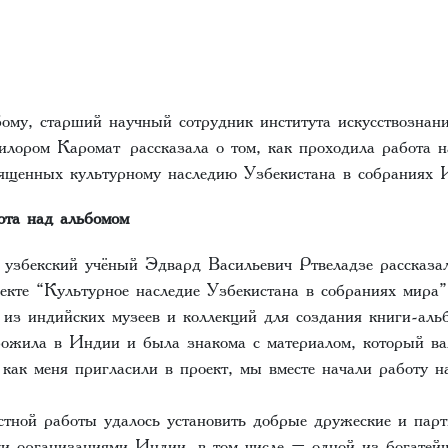
бому, старший научный сотрудник института искусствозна
илором Каромат рассказала о том, как проходила работа н
вященных культурному наследию Узбекистана в собраниях 
ота над альбомом
 узбекский учёный Эдвард Васильевич Ртвеладзе рассказа
екте “Культурное наследие Узбекистана в собраниях мира”
 из индийских музеев и коллекций для создания книги-аль
жила в Индии и была знакома с материалом, который ва
 как меня пригласили в проект, мы вместе начали работу 
стной работы удалось установить добрые дружеские и парт
и организациями Индии, в том числе – одной из богатей