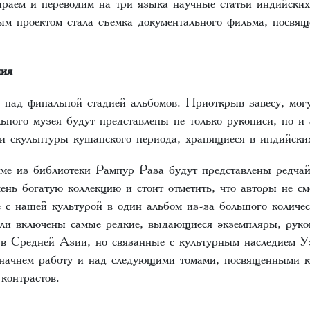
ираем и переводим на три языка научные статьи индийски
м проектом стала съемка документального фильма, посвя
ния
 над финальной стадией альбомов. Приоткрыв завесу, могу
ьного музея будут представлены не только рукописи, но и
и скульптуры кушанского периода, хранящиеся в индийски
оме из библиотеки Рампур Раза будут представлены редча
ень богатую коллекцию и стоит отметить, что авторы не см
 с нашей культурой в один альбом из-за большого количес
ли включены самые редкие, выдающиеся экземпляры, рук
 в Средней Азии, но связанные с культурным наследием У
начнем работу и над следующими томами, посвященными к
контрастов.