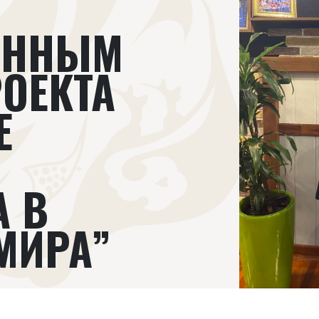
ЕННЫМ
РОЕКТА
Е
А В
МИРА”