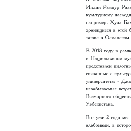
Индии Рампур Раза.
культурному наслед
например, Худа Бах
хранящиеся в этой б
также в Османском 
В 2018 году в рамк
в Национальном муз
представлен пилотн
связанные с культу
университеты - Джа
незабываемые встре
Всемирного обществ
Узбекистана.
Вот уже 2 года мы 
альбомами, в котор