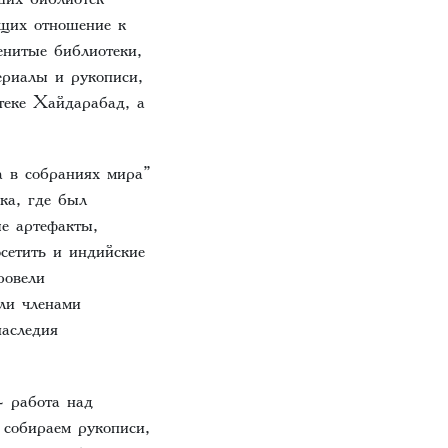
ющих отношение к
енитые библиотеки,
ериалы и рукописи,
отеке Хайдарабад, а
а в собраниях мира”
ка, где был
е артефакты,
сетить и индийские
ровели
ли членами
наследия
- работа над
 собираем рукописи,