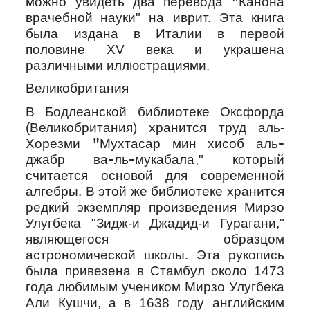
можно увидеть два перевода
"Канона
" на иврит. Эта книга
врачебной науки
была издана в Италии в первой
половине
XV
века и украшена
различными иллюстрациями.
Великобритания
В Бодлеанской библиотеке Оксфорда
(Великобритания) хранится труд аль-
Хорезми
"Мухтасар мин хисоб аль-
," который
джабр ва-ль-мукабала
считается основой для современной
алгебры. В этой же библиотеке хранится
редкий экземпляр произведения Мирзо
Улугбека "Зидж-и Джадид-и Гурагани,"
являющегося образцом
астрономической школы. Эта рукопись
была привезена в Стамбул около 1473
года любимым учеником Мирзо Улугбека
Али Кушчи, а в 1638 году английским