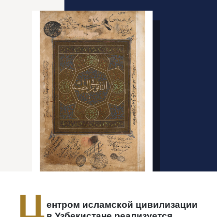
Ц
ентром исламской цивилизации
в Узбекистане
реализуется