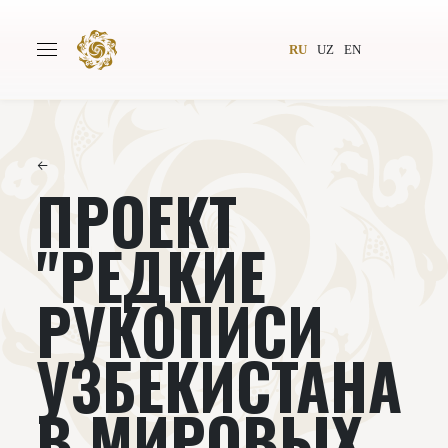
RU
UZ
EN
←
ПРОЕКТ
Главная
О проекте
Авторы
Всемирное общество
"РЕДКИЕ
Издательство
Новости
РУКОПИСИ
Проекты
Подкасты
УЗБЕКИСТАНА
Книги
Видеолекторий
В МИРОВЫХ