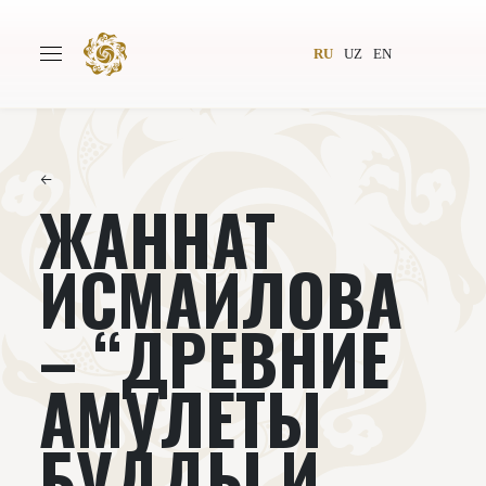
RU
UZ
EN
←
ЖАННАТ
Главная
О проекте
Авторы
Всемирное общество
ИСМАИЛОВА
Издательство
Новости
– “ДРЕВНИЕ
Проекты
Подкасты
АМУЛЕТЫ
Книги
Видеолекторий
БУДДЫ И