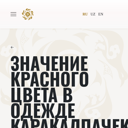
RU
UZ
EN
←
ЗНАЧЕНИЕ
Главная
О проекте
Авторы
Всемирное общество
КРАСНОГО
Издательство
Новости
ЦВЕТА В
Проекты
Подкасты
ОДЕЖДЕ
Книги
Видеолекторий
КАРАКАЛПАЧЕ