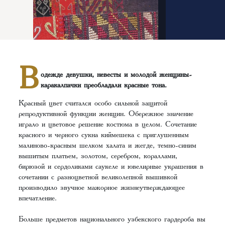
В
одежде девушки, невесты и молодой женщины-
каракалпачки преобладали красные тона.
Красный цвет считался особо сильной защитой
репродуктивной функции женщин. Обережное значение
играло и цветовое решение костюма в целом. Сочетание
красного и чeрного сукна киймешека с приглушенным
малиново-красным шeлком халата и жегде, тeмно-синим
вышитым платьем, золотом, серебром, кораллами,
бирюзой и сердоликами саукеле и ювелирные украшения в
сочетании с разноцветной великолепной вышивкой
производило звучное мажорное жизнеутверждающее
впечатление.
Больше предметов национального узбекского гардероба вы