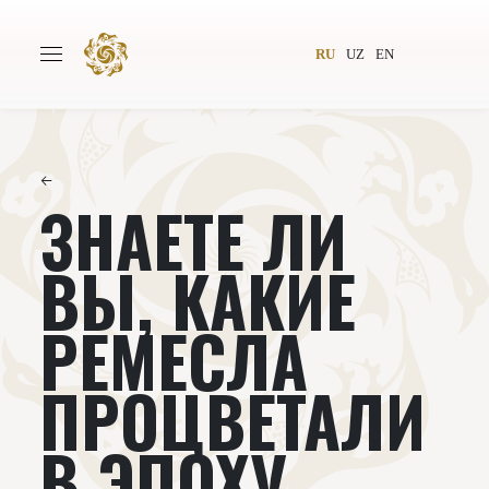
RU
UZ
EN
←
ЗНАЕТЕ ЛИ
Главная
О проекте
Авторы
Всемирное общество
ВЫ, КАКИЕ
Издательство
Новости
РЕМЕСЛА
Проекты
Подкасты
ПРОЦВЕТАЛИ
Книги
Видеолекторий
В ЭПОХУ