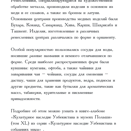
Ремесленники, специализирующиеся на художественной
обработке металла, производили изделия в основном из
меди и ее сплавов, а также из бронзы и латуни.
Основными центрами производства медных изделий были
Бухара, Коканд, Самарканд, Хива, Карши, Шахрисабз и
Ташкент. Изделия, изготовленные в различных
ремесленных центрах различались по форме и орнаменту.
Особой популярностью пользовались сосуды для воды,
носившие разные названия и немного отличавшиеся по
форме. Среди наиболее распространенных форм были
кувшины: кумганы, офтоба, а также чайники для
заваривания чая – чойнаки, сосуды для омовения –
дастшу, чаши для хранения продуктов, ведра, подносы и
другие предметы, такие как бутылки для ароматических
масел, табакерки, курительные и письменные
принадлежности.
Подробнее об этом можно узнать в книге-альбоме
«
Культурное наследие Узбекистана в музеях Польши
»
(том XL) из серии «Культурное наследие Узбекистана в
собраниях мира» .