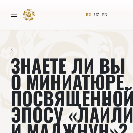
RU
UZ
EN
←
ЗНАЕТЕ ЛИ ВЫ
Главная
О проекте
Авторы
Всемирное общество
О МИНИАТЮРЕ,
Издательство
Новости
ПОСВЯЩЕННО
Проекты
Подкасты
ЭПОСУ «ЛАЙЛ
Книги
Видеолекторий
И МАДЖНУН»?