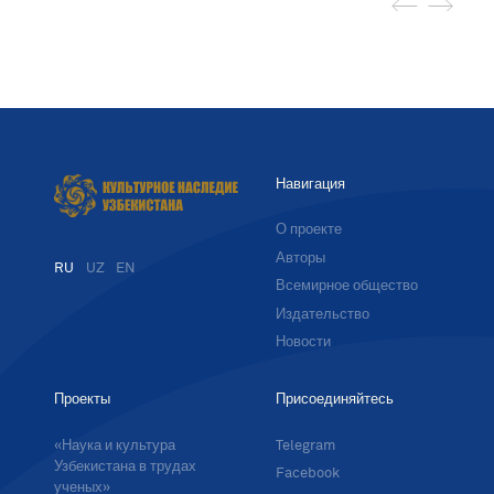
Навигация
О проекте
Авторы
RU
UZ
EN
Всемирное общество
Издательство
Новости
Проекты
Присоединяйтесь
«Наука и культура
Telegram
Узбекистана в трудах
Facebook
ученых»