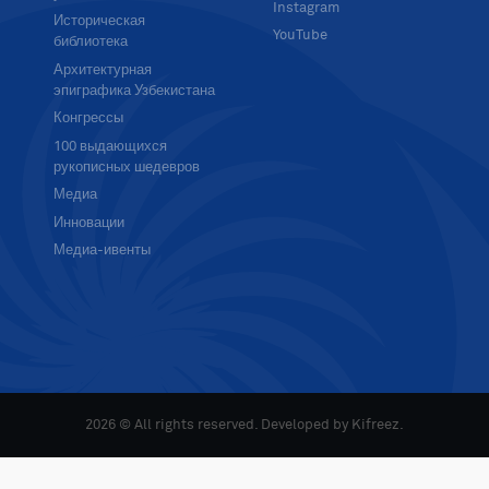
Instagram
Историческая
YouTube
библиотека
Архитектурная
эпиграфика Узбекистана
Конгрессы
100 выдающихся
рукописных шедевров
Медиа
Инновации
Медиа-ивенты
2026 © All rights reserved. Developed by
Kifreez
.