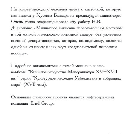
На голове молодого человека чалма с кисточкой, которую
мы видели у Хусейна Байкара на предыдущей миниатюре.
Очень тонко охарактеризовала эту работу Н.В.
Дьяконова: «Миниатюра написана первоклассным мастером
в той мягкой и несколько интимной манере, без увлечения
внешней декоративностью, которая, по-видимому, является
одной из отличительных черт среднеазиатской живописи
вообще».
Подробнее ознакомиться с темой можно в книге-
альбоме
"Книжное искусство Мавераннахра XV–XVII
вв."
серии "Культурное наследие Узбекистана в собраниях
мира" (XVII том).
Основным спонсором проекта является нефтесервисная
компания
Eriell-Group.