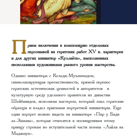
П
рием включения в композицию отдельных
персонажей из гератских работ XV в. характерен
и для других миниатюр «Куллиёта», выполненных
несколькими художниками разного уровня мастерства.
Однако миниатюра с Кельди-Мухаммадом,
символизирующая преемственность, прямой перенос
гератских эстетических ценностей и авторитетов в
культурную среду удельного правителя из династии
Шейбанидов, исполнена мастером, который знал гератские
образцы и владел приемами портретной миниатюры. Еще
один портрет можно видеть на миниатюре «Пир у Бади
аз-Замана», которая относится к посвященным этому
принцу строкам во вступительной части поэмы «Лайли ва
Маджнун».