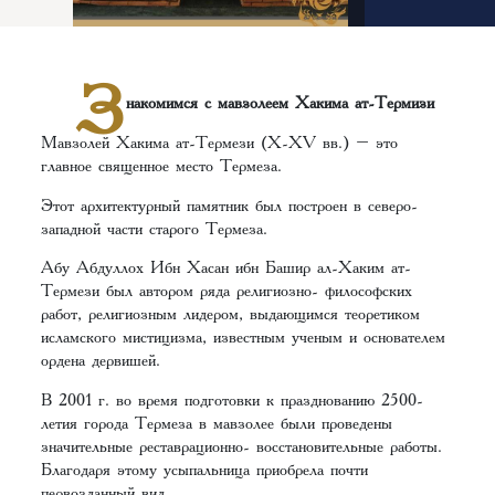
З
накомимся с мавзолеем Хакима ат-Термизи
Мавзолей Хакима ат-Термези (X-XV вв.) – это
главное священное место Термеза.
Этот архитектурный памятник был построен в северо-
западной части старого Термеза.
Абу Абдуллох Ибн Хасан ибн Башир ал-Хаким ат-
Термези был автором ряда религиозно- философских
работ, религиозным лидером, выдающимся теоретиком
исламского мистицизма, известным ученым и основателем
ордена дервишей.
В 2001 г. во время подготовки к празднованию 2500-
летия города Термеза в мавзолее были проведены
значительные реставрационно- восстановительные работы.
Благодаря этому усыпальница приобрела почти
первозданный вид.