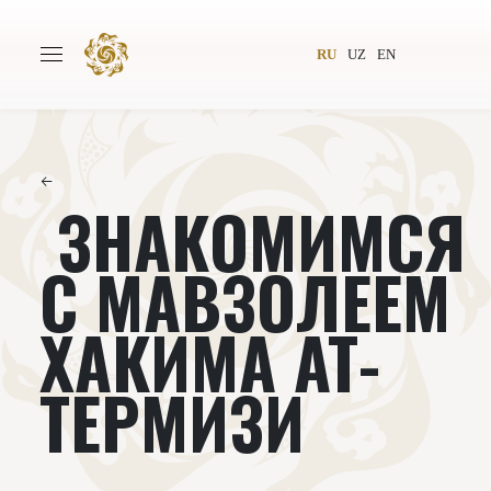
RU
UZ
EN
←
ЗНАКОМИМСЯ
Главная
О проекте
Авторы
Всемирное общество
С МАВЗОЛЕЕМ
Издательство
Новости
ХАКИМА АТ-
Проекты
Подкасты
ТЕРМИЗИ
Книги
Видеолекторий