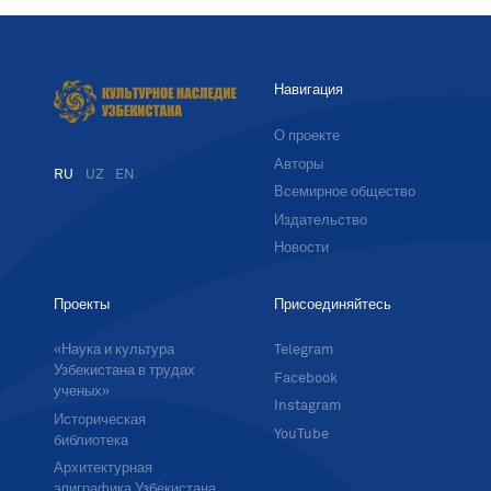
Навигация
О проекте
Авторы
RU
UZ
EN
Всемирное общество
Издательство
Новости
Проекты
Присоединяйтесь
«Наука и культура
Telegram
Узбекистана в трудах
Facebook
ученых»
Instagram
Историческая
YouTube
библиотека
Архитектурная
эпиграфика Узбекистана