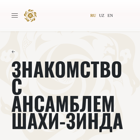
RU
UZ
EN
←
ЗНАКОМСТВО
Главная
О проекте
Авторы
Всемирное общество
С
Издательство
Новости
АНСАМБЛЕМ
Проекты
Подкасты
ШАХИ-ЗИНДА
Книги
Видеолекторий