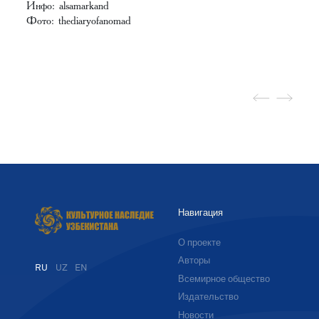
Инфо: alsamarkand
Фото: thediaryofanomad
Навигация
О проекте
Авторы
RU
UZ
EN
Всемирное общество
Издательство
Новости