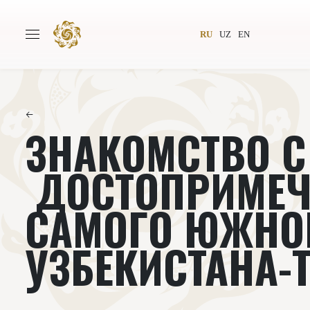
RU
UZ
EN
←
ЗНАКОМСТВО С
Главная
О проекте
Авторы
Всемирное общество
ДОСТОПРИМЕЧ
Издательство
Новости
САМОГО ЮЖНО
Проекты
Подкасты
УЗБЕКИСТАНА-
Книги
Видеолекторий