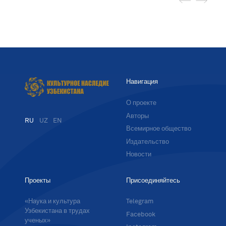
Навигация
О проекте
Авторы
RU
UZ
EN
Всемирное общество
Издательство
Новости
Проекты
Присоединяйтесь
«Наука и культура
Telegram
Узбекистана в трудах
Facebook
ученых»