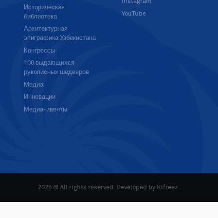
Instagram
Историческая
YouTube
библиотека
Архитектурная
эпиграфика Узбекистана
Конгрессы
100 выдающихся
рукописных шедевров
Медиа
Инновации
Медиа-ивенты
2026 © All rights reserved. Developed by
Kifreez
.