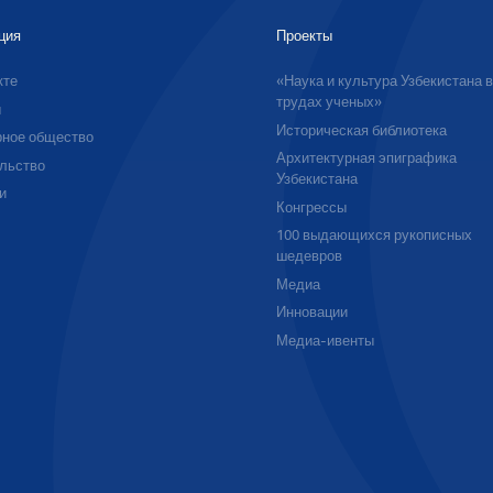
ция
Проекты
кте
«Наука и культура Узбекистана 
трудах ученых»
ы
Историческая библиотека
ное общество
Архитектурная эпиграфика
льство
Узбекистана
и
Конгрессы
100 выдающихся рукописных
шедевров
Медиа
Инновации
Медиа-ивенты