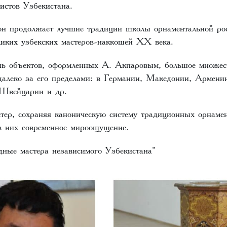
истов Узбекистана.
 он продолжает лучшие традиции школы орнаментальной р
ликих узбекских мастеров-наккошей ХХ века.
ь объектов, оформленных А. Акпаровым, большое множес
 далеко за его пределами: в Германии, Македонии, Армени
Швейцарии и др.
стер, сохраняя каноническую систему традиционных орнаме
 в них современное мироощущение.
ные мастера независимого Узбекистана"