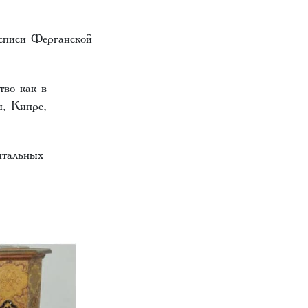
осписи Ферганской
тво как в
и, Кипре,
нтальных