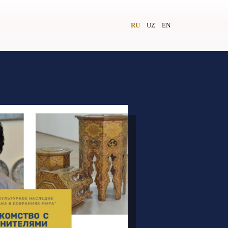
RU
UZ
EN
и
Видеолекторий