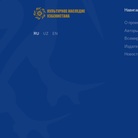
Навига
О прое
Автор
RU
UZ
EN
Всемир
Издате
Новост