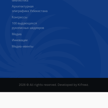
библиотека
Архитектурная
эпиграфика Узбекистана
Конгрессы
100 выдающихся
рукописных шедевров
Медиа
Инновации
Медиа-ивенты
2026 © All rights reserved. Developed by
Kifreez
.