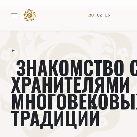
RU
UZ
EN
←
ЗНАКОМСТВО 
Главная
О проекте
Авторы
Всемирное общество
ХРАНИТЕЛЯМИ
Издательство
Новости
МНОГОВЕКОВЫ
Проекты
Подкасты
ТРАДИЦИЙ
Книги
Видеолекторий