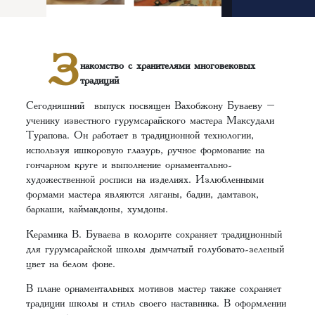
З
накомство с хранителями многовековых
традиций
Сегодняшний выпуск посвящен Вахобжону Буваеву –
ученику известного гурумсарайского мастера Максудали
Турапова. Он работает в традиционной технологии,
используя ишкоровую глазурь, ручное формование на
гончарном круге и выполнение орнаментально-
художественной росписи на изделиях. Излюбленными
формами мастера являются ляганы, бадии, дамтавок,
баркаши, каймакдоны, хумдоны.
Керамика В. Буваева в колорите сохраняет традиционный
для гурумсарайской школы дымчатый голубовато-зеленый
цвет на белом фоне.
В плане орнаментальных мотивов мастер также сохраняет
традиции школы и стиль своего наставника. В оформлении