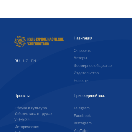
Навигация
О проекте
Авторы
RU
UZ
EN
Всемирное общество
Издательство
Новости
Проекты
Присоединяйтесь
«Наука и культура
Telegram
Узбекистана в трудах
Facebook
ученых»
Instagram
Историческая
YouTube