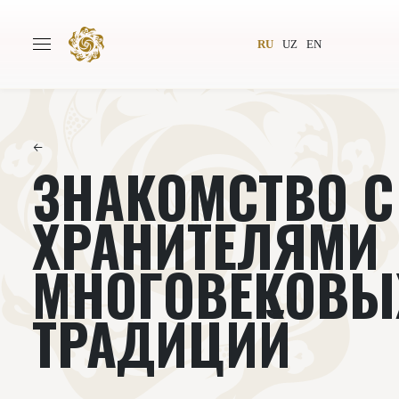
RU
UZ
EN
←
ЗНАКОМСТВО С
Главная
О проекте
Авторы
Всемирное общество
ХРАНИТЕЛЯМИ
Издательство
Новости
МНОГОВЕКОВЫ
Проекты
Подкасты
ТРАДИЦИЙ
Книги
Видеолекторий