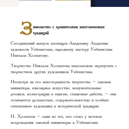
З
накомство с хранителями многовековых
традиций
Сегодняшний выпуск посвящен Академику Академии
художеств Узбекистана, народному мастеру Узбекистана
Ниязали Холматову.
Творчество Ниязали Холматова невозможно перепутать с
творчеством других художников Узбекистана.
Несмотря на его многогранность творчества – лаковая
миниатюра, ювелирное искусство, монументальные
росписи, иллюстрации к книгам, станковые работы, – они
отличаются цельностью, содержательностью и особым
отношением художника к исторической традиции.
Н. Холматов – один из тех, кто стоял у истоков
возрождения лаковой миниатюры в Узбекистане.