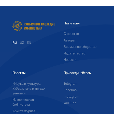
Навигация
О проекте
Авторы
RU
UZ
EN
Всемирное общество
Издательство
Новости
Проекты
Присоединяйтесь
«Наука и культура
Telegram
Узбекистана в трудах
Facebook
ученых»
Instagram
Историческая
YouTube
библиотека
Архитектурная