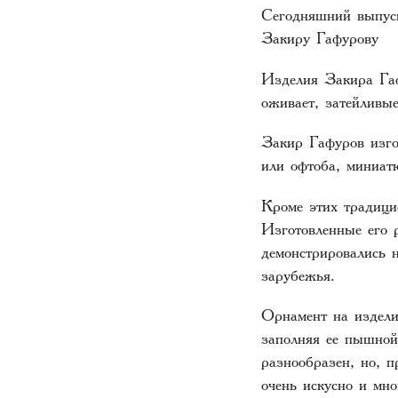
Сегодняшний выпуск
Закиру Гафурову
Изделия Закира Гаф
оживает, затейливы
Закир Гафуров изго
или офтоба, миниат
Кроме этих традици
Изготовленные его 
демонстрировались 
зарубежья.
Орнамент на издели
заполняя ее пышной 
разнообразен, но, п
очень искусно и мн