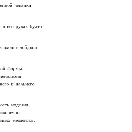
енной чеканки
в его руках будто
ые входят чойдыш
ной формы.
иеизделия
него и дальнего
ость изделия,
есконечно
вных элементов,