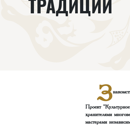
ТРАДИЦИЙ
З
накомс
Проект "Культурное
хранителями многов
мастерами независи