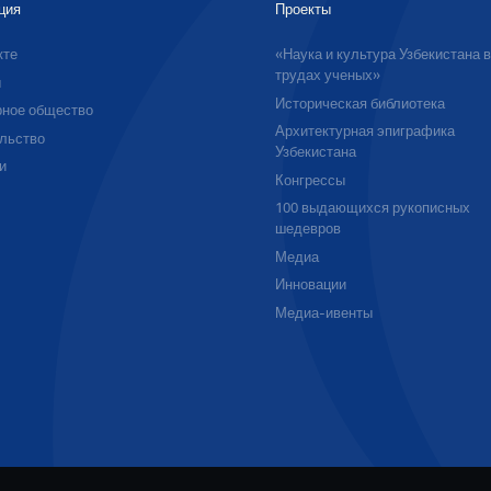
ция
Проекты
кте
«Наука и культура Узбекистана 
трудах ученых»
ы
Историческая библиотека
ное общество
Архитектурная эпиграфика
льство
Узбекистана
и
Конгрессы
100 выдающихся рукописных
шедевров
Медиа
Инновации
Медиа-ивенты