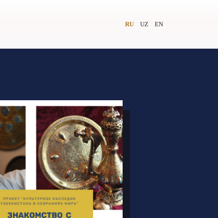
RU
UZ
EN
и
Видеолекторий