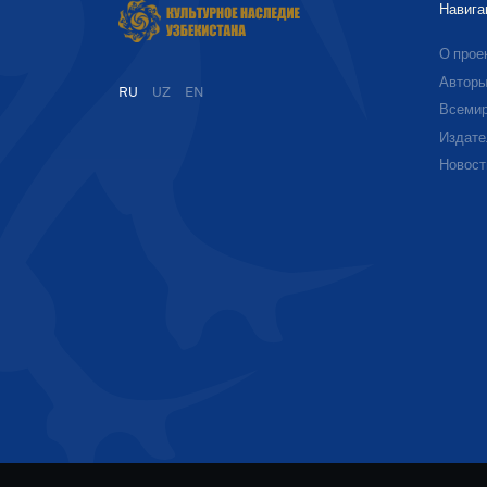
Навига
О прое
Автор
RU
UZ
EN
Всемир
Издате
Новост