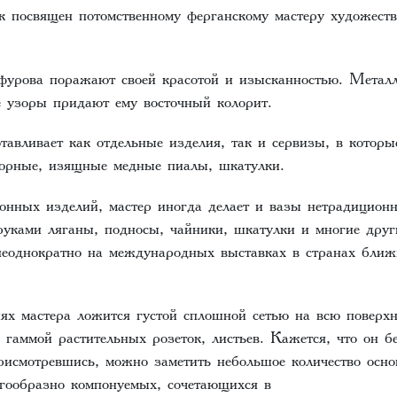
 посвящен потомственному ферганскому мастеру художеств
урова поражают своей красотой и изысканностью. Металл 
е узоры придают ему восточный колорит.
тавливает как отдельные изделия, так и сервизы, в котор
юрные, изящные медные пиалы, шкатулки.
онных изделий, мастер иногда делает и вазы нетрадицион
руками ляганы, подносы, чайники, шкатулки и многие друг
неоднократно на международных выставках в странах ближ
ях мастера ложится густой сплошной сетью на всю поверхн
гаммой растительных розеток, листьев. Кажется, что он б
рисмотревшись, можно заметить небольшое количество осно
огообразно компонуемых, сочетающихся в