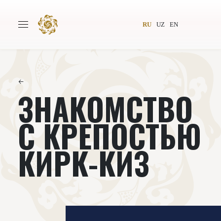
RU
UZ
EN
←
ЗНАКОМСТВО
Главная
О проекте
Авторы
Всемирное общество
С КРЕПОСТЬЮ
Издательство
Новости
КИРК-КИЗ
Проекты
Подкасты
Книги
Видеолекторий