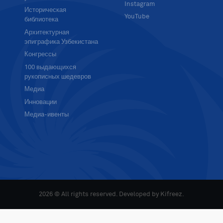
Instagram
Историческая
YouTube
библиотека
Архитектурная
эпиграфика Узбекистана
Конгрессы
100 выдающихся
рукописных шедевров
Медиа
Инновации
Медиа-ивенты
2026 © All rights reserved. Developed by
Kifreez
.