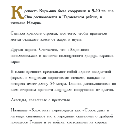
К
репость Кирк-киз была сооружена в 9-10 вв. н.э.
Она располагается в Термезском районе, в
кишлаке Намуна.
Сначала крепость строили, для того, чтобы правители
могли отдыхать здесь от жары и шума
Другая версия. Считается, что «Кырк-киз»
использовалась в качестве полноценного дворца, караван-
сарая
В плане крепость представляет собой здание квадратной
формы, с мощными кирпичными стенами, каждая из
которых имеет длину 54 метра. Башни, расположенные по
всем сторонам крепости защищали сооружение от врагов.
Легенды, связанные с крепостью
Название «Кирк киз» переводится как «Сорок дев» и
легенды связывают его с народным сказанием о храброй
принцессе Гулаим и ее войске, состоявшем из сорока
девушек, которые защищали крепость от нападавших