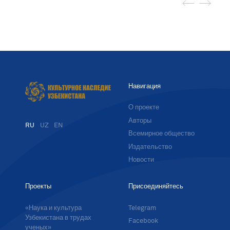
Навигация
О проекте
Авторы
RU
UZ
EN
Всемирное общество
Издательство
Новости
Проекты
Присоединяйтесь
«Наука и культура
Telegram
Узбекистана в трудах
Facebook
ученых»