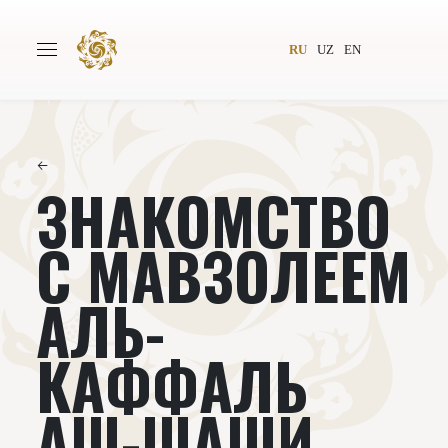
RU
UZ
EN
←
ЗНАКОМСТВО
Главная
О проекте
Авторы
Всемирное общество
С МАВЗОЛЕЕМ
Издательство
Новости
АЛЬ-
Проекты
Подкасты
КАФФАЛЬ
Книги
Видеолекторий
АШ-ШАШИ