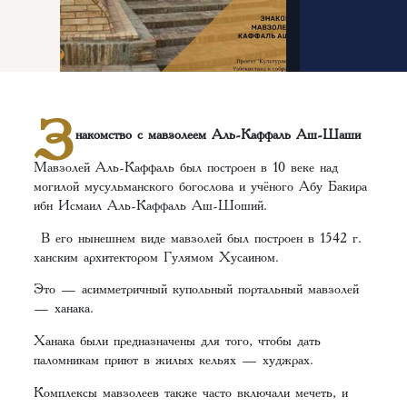
З
накомство с мавзолеем Аль-Каффаль Аш-Шаши
Мавзолей Аль-Каффаль был построен в 10 веке над
могилой мусульманского богослова и учёного Абу Бакира
ибн Исмаил Аль-Каффаль Аш-Шоший.
В его нынешнем виде мавзолей был построен в 1542 г.
ханским архитектором Гулямом Хусаином.
Это — асимметричный купольный портальный мавзолей
— ханака.
Ханака были предназначены для того, чтобы дать
паломникам приют в жилых кельях — худжрах.
Комплексы мавзолеев также часто включали мечеть, и