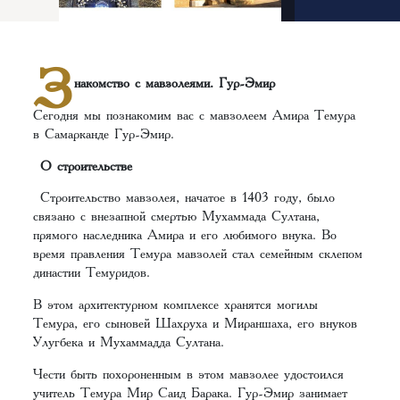
З
накомство с мавзолеями. Гур-Эмир
Сегодня мы познакомим вас с мавзолеем Амира Темура
в Самарканде Гур-Эмир.
О строительстве
Строительство мавзолея, начатое в 1403 году, было
связано с внезапной смертью Мухаммада Султана,
прямого наследника Амира и его любимого внука. Во
время правления Темура мавзолей стал семейным склепом
династии Темуридов.
В этом архитектурном комплексе хранятся могилы
Темура, его сыновей Шахруха и Мираншаха, его внуков
Улугбека и Мухаммадда Султана.
Чести быть похороненным в этом мавзолее удостоился
учитель Темура Мир Саид Барака. Гур-Эмир занимает