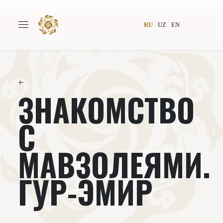
RU
UZ
EN
←
ЗНАКОМСТВО
Главная
О проекте
Авторы
Всемирное общество
С
Издательство
Новости
МАВЗОЛЕЯМИ.
Проекты
Подкасты
ГУР-ЭМИР
Книги
Видеолекторий