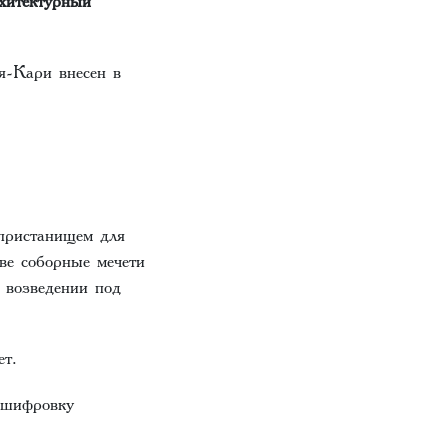
я-Кари внесен в
 пристанищем для
ве соборные мечети
 возведении под
ет.
сшифровку