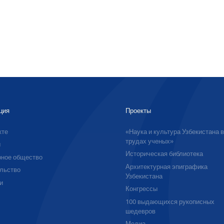
ция
Проекты
кте
«Наука и культура Узбекистана 
трудах ученых»
ы
Историческая библиотека
ное общество
Архитектурная эпиграфика
льство
Узбекистана
и
Конгрессы
100 выдающихся рукописных
шедевров