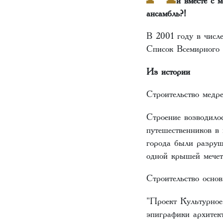
ансамбль?!
В 2001 году в числ
Список Всемирног
Из истории
Строительство медр
Строение возводило
путешественников в
города были разруш
одной крышей мечет
Строительство основ
"Проект Культурное
эпиграфики архите