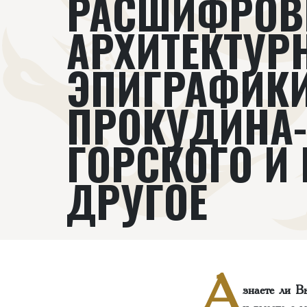
РАСШИФРОВ
АРХИТЕКТУР
ЭПИГРАФИКИ
ПРОКУДИНА-
ГОРСКОГО И
ДРУГОЕ
А
знаете ли В
и вместе с 