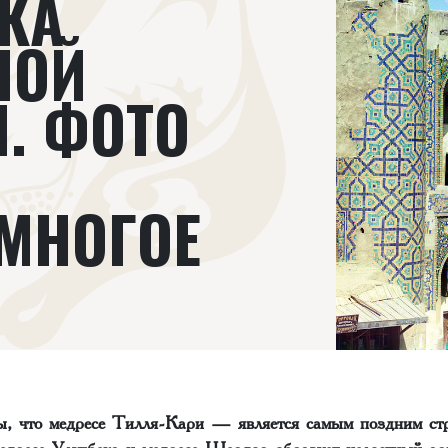
КА
НОЙ
. ФОТО
 МНОГОЕ
ы, что медресе Тилля-Кари — является самым поздним ст
медресе Улугбека и медресе Шердор образует целостный а