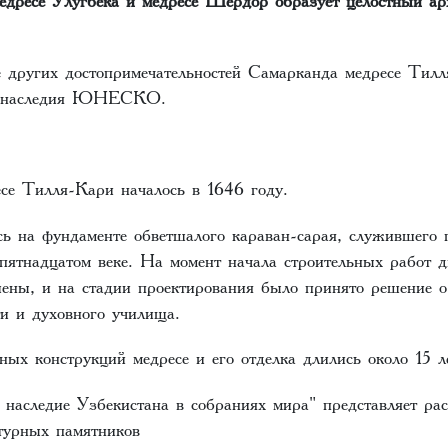
е других достопримечательностей Самарканда медресе Тилл
о наследия ЮНЕСКО.
есе Тилля-Кари началось в 1646 году.
сь на фундаменте обветшалого караван-сарая, служившего
 пятнадцатом веке. На момент начала строительных работ д
ены, и на стадии проектирования было принято решение о
и и духовного училища.
ных конструкций медресе и его отделка длились около 15 л
 наследие Узбекистана в собраниях мира" представляет ра
ктурных памятников