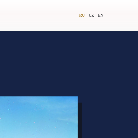
RU
UZ
EN
и
Видеолекторий