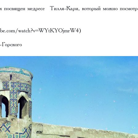
к посвящен медресе Тилля-Кари, который можно посмотре
tube.com/watch?v=WYtKYOjmrW4)
Горского