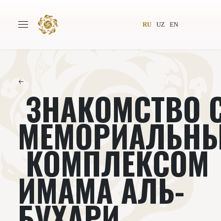
RU
UZ
EN
←
ЗНАКОМСТВО 
Главная
О проекте
Авторы
Всемирное общество
МЕМОРИАЛЬН
Издательство
Новости
КОМПЛЕКСОМ
Проекты
Подкасты
ИМАМА АЛЬ-
Книги
Видеолекторий
БУХАРИ