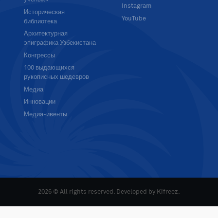
Instagram
Историческая
YouTube
библиотека
Архитектурная
эпиграфика Узбекистана
Конгрессы
100 выдающихся
рукописных шедевров
Медиа
Инновации
Медиа-ивенты
2026 © All rights reserved. Developed by
Kifreez
.