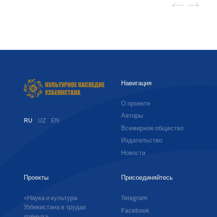
Навигация
О проекте
Авторы
RU
UZ
EN
Всемирное общество
Издательство
Новости
Проекты
Присоединяйтесь
«Наука и культура
Telegram
Узбекистана в трудах
Facebook
ученых»