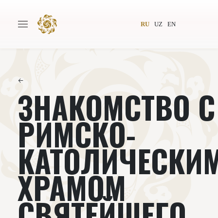
RU
UZ
EN
←
ЗНАКОМСТВО С
Главная
О проекте
Авторы
Всемирное общество
РИМСКО-
Издательство
Новости
КАТОЛИЧЕСКИ
Проекты
Подкасты
ХРАМОМ
Книги
Видеолекторий
СВЯТЕЙШЕГО