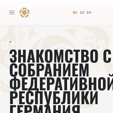
RU
UZ
EN
←
ЗНАКОМСТВО С
Главная
О проекте
Авторы
Всемирное общество
СОБРАНИЕМ
Издательство
Новости
ФЕДЕРАТИВНО
Проекты
Подкасты
РЕСПУБЛИКИ
Книги
Видеолекторий
ГЕРМАНИЯ