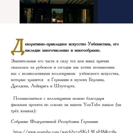
Д
екоративно-прикладное искусство Узбекистана, его
наследие многочисленно и многообразно.
Значительная его часть в силу тех или иных причин
оказалась за рубежом и сегодня мы хотим познакомим
вас с великолепными коллекциями узбекского искусства,
которые хранятся в Германии в музеях Берлина,
Дрездена, Лейпцига и Штутгарта.
Познакомиться с коллекциями можно благодаря
фильмам проекта по ссылке на нашем YouTube канале (на
трёх языках):
Cобрание Федеративной Республики Германия
https://www.youtube.com/watch?v=zSKcL9LtiH8&t=6s