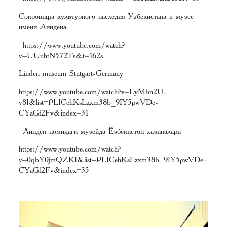
Сокровища культурного наследия Узбекистана в музее
имени Линдена
https://www.youtube.com/watch?
v=UUuhtN572Ts&t=162s
Linden museum Stutgart-Germany
https://www.youtube.com/watch?v=LyMbn2U-
v8I&list=PLICehKsLzxm38b_9IY5pwVDe-
CYaGf2Fv&index=31
Линден номидаги музейда Ўзбекистон хазиналари
https://www.youtube.com/watch?
v=0qbY0jmQZKI&list=PLICehKsLzxm38b_9IY5pwVDe-
CYaGf2Fv&index=35