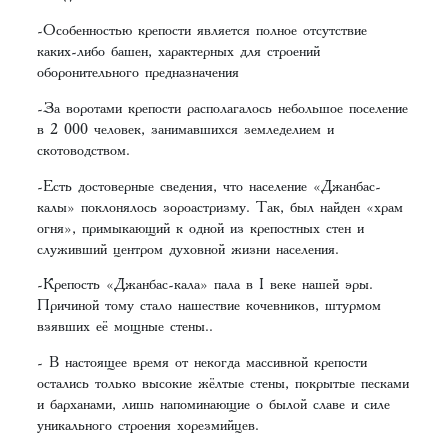
-Особенностью крепости является полное отсутствие
каких-либо башен, характерных для строений
оборонительного предназначения
-За воротами крепости располагалось небольшое поселение
в 2 000 человек, занимавшихся земледелием и
скотоводством.
-Есть достоверные сведения, что население «Джанбас-
калы» поклонялось зороастризму. Так, был найден «храм
огня», примыкающий к одной из крепостных стен и
служивший центром духовной жизни населения.
-Крепость «Джанбас-кала» пала в I веке нашей эры.
Причиной тому стало нашествие кочевников, штурмом
взявших её мощные стены..
- В настоящее время от некогда массивной крепости
остались только высокие жёлтые стены, покрытые песками
и барханами, лишь напоминающие о былой славе и силе
уникального строения хорезмийцев.