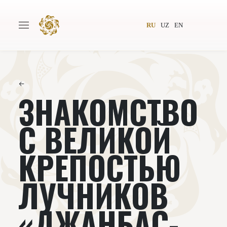
RU
UZ
EN
←
ЗНАКОМСТВО
Главная
О проекте
Авторы
Всемирное общество
С ВЕЛИКОЙ
Издательство
Новости
КРЕПОСТЬЮ
Проекты
Подкасты
ЛУЧНИКОВ
Книги
Видеолекторий
«ДЖАНБАС-