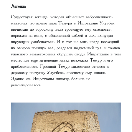
Легенда
Существует легенда, которая объясняет заброшенность
мавзолея: во время пира Темура в Ишратхане Улугбек,
вычислив по гороскопу деда грозящую ему опасность,
ворвался на коне, с обнаженной саблей в зал, вынудив
пирующих разбежаться. И в тот же миг, когда последний
из эмиров покинул зал, раздался подземный гул, и толчок
ужасного землетрясения обрушил своды Ишратханы в том
месте, где еще мгновение назад возлежал Темур и его
приближенные. Грозный Темур милостиво отнесся к
дерзкому поступку Улугбека, спасшему ему жизнь.
Здание же Ишратханы никогда больше не
ремонтировалось.