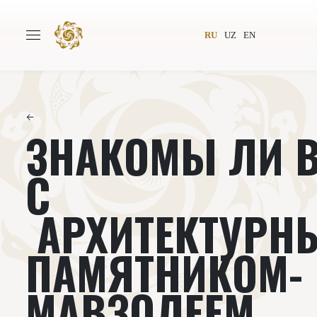
RU
UZ
EN
←
ЗНАКОМЫ ЛИ 
Главная
О проекте
Авторы
Всемирное общество
С
Издательство
Новости
АРХИТЕКТУРН
Проекты
Подкасты
ПАМЯТНИКОМ-
Книги
Видеолекторий
МАВЗОЛЕЕМ