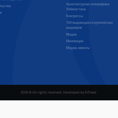
Архитектурная эпиграфика
льство
Узбекистана
и
Конгрессы
100 выдающихся рукописных
шедевров
Медиа
Инновации
Медиа-ивенты
2026 © All rights reserved. Developed by
Kifreez
.