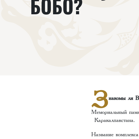
БОБО?
З
накомы ли В
Мемориальный памя
Каракалпакстана
Название комплекса