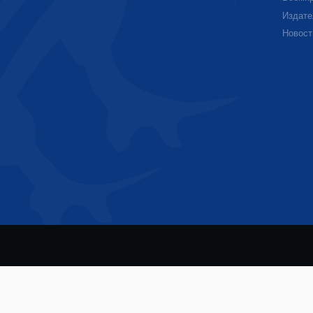
Издате
Новост