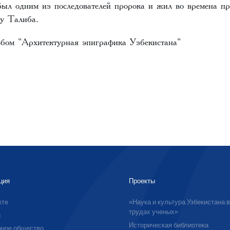
был одним из последователей пророка и жил во времена пр
у Талиба.
ьбом "Архитектурная эпиграфика Узбекистана"
ция
Проекты
кте
«Наука и культура Узбекистана 
трудах ученых»
ы
Историческая библиотека
ное общество