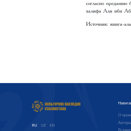
согласно преданию 
халифа Али ибн Аб
Источник: книга-ал
Навига
О прое
Автор
RU
UZ
EN
Всемир