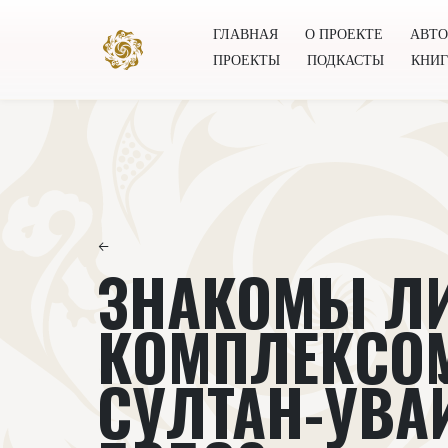
ГЛАВНАЯ
О ПРОЕКТЕ
АВТ
ПРОЕКТЫ
ПОДКАСТЫ
КНИ
Главная
О проекте
Авторы
Всемирное общест
←
ЗНАКОМЫ ЛИ
КОМПЛЕКСО
СУЛТАН-УВА