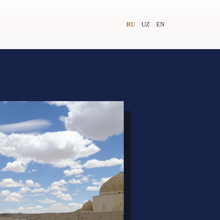
RU
UZ
EN
и
Видеолекторий