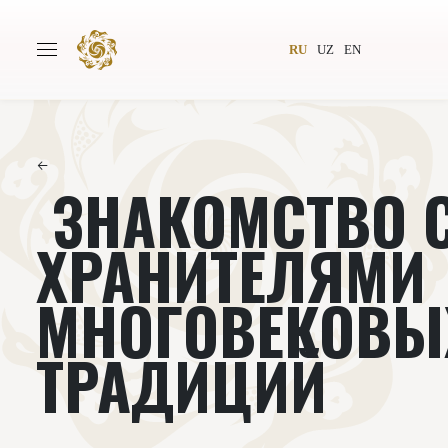
RU
UZ
EN
←
ЗНАКОМСТВО 
Главная
О проекте
Авторы
Всемирное общество
ХРАНИТЕЛЯМИ
Издательство
Новости
МНОГОВЕКОВЫ
Проекты
Подкасты
ТРАДИЦИЙ
Книги
Видеолекторий