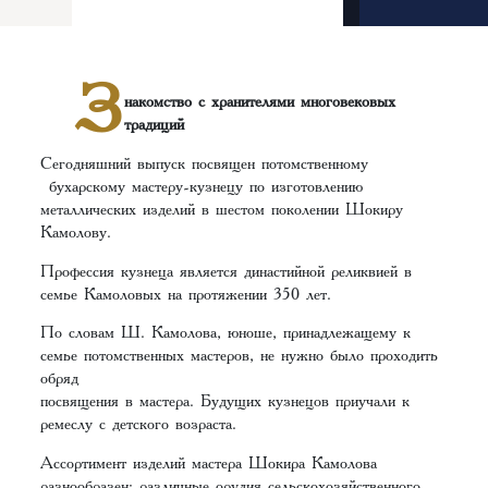
З
накомство с хранителями многовековых
традиций
Сегодняшний выпуск посвящен потомственному
бухарскому мастеру-кузнецу по изготовлению
металлических изделий в шестом поколении Шокиру
Камолову.
Профессия кузнеца является династийной реликвией в
семье Камоловых на протяжении 350 лет.
По словам Ш. Камолова, юноше, принадлежащему к
семье потомственных мастеров, не нужно было проходить
обряд
посвящения в мастера. Будущих кузнецов приучали к
ремеслу с детского возраста.
Ассортимент изделий мастера Шокира Камолова
разнообразен: различные орудия сельскохозяйственного