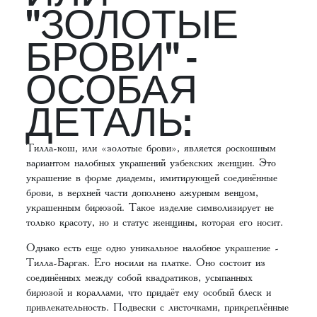
"ЗОЛОТЫЕ
БРОВИ" -
ОСОБАЯ
ДЕТАЛЬ:
Тилла-кош, или «золотые брови», является роскошным
вариантом налобных украшений узбекских женщин. Это
украшение в форме диадемы, имитирующей соединённые
брови, в верхней части дополнено ажурным венцом,
украшенным бирюзой. Такое изделие символизирует не
только красоту, но и статус женщины, которая его носит.
Однако есть еще одно уникальное налобное украшение -
Тилла-Баргак. Его носили на платке. Оно состоит из
соединённых между собой квадратиков, усыпанных
бирюзой и кораллами, что придаёт ему особый блеск и
привлекательность. Подвески с листочками, прикреплённые